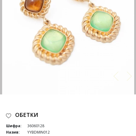
ОБЕТКИ
Шифра:
36060128
Назив:
YYBDMIN012