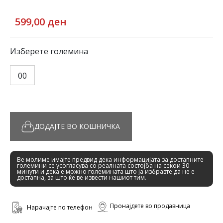
599,00 ден
Изберете големина
00
ДОДАЈТЕ ВО КОШНИЧКА
Ве молиме имајте предвид дека информацијата за достапните
големини се усогласува со реалната состојба на секои 30
минути и дека е можно големината што ја избравте да не е
достапна, за што ќе ве извести нашиот тим.
Пронајдете во продавница
Нарачајте по телефон