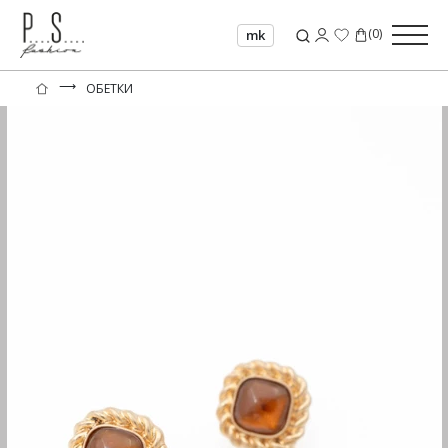
(
0
)
mk
⟶
ОБЕТКИ