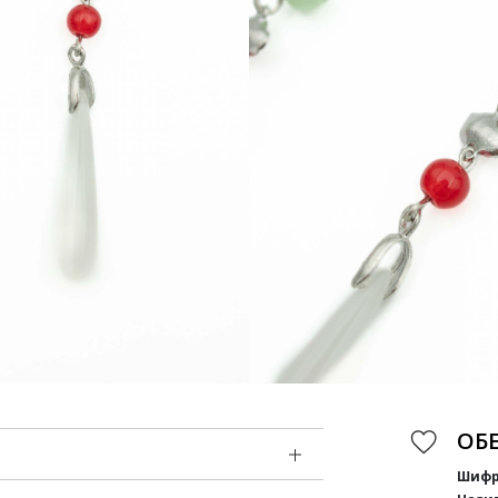
ОБ
Шифр