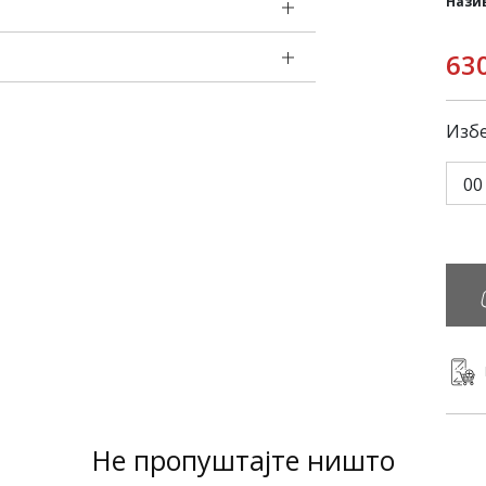
Нази
63
Избе
00
Не пропуштајте ништо