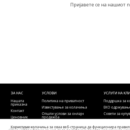
Пријавете се на нашиот n
ЗА НАС
УСЛОВИ
УСЛУГИ НА КЛ
Нашата
Политика на приватност
Поддршка за 
приказна
Известување за колачиња
ЕКО одржување
Контакт
Општи услови за онлајн
Совети за куп
Ценовник
продажба
Најчесто пост
Нарачка по телефон
одговори
Користиме колачиња за оваа веб-страница да функционира правил
Copyright