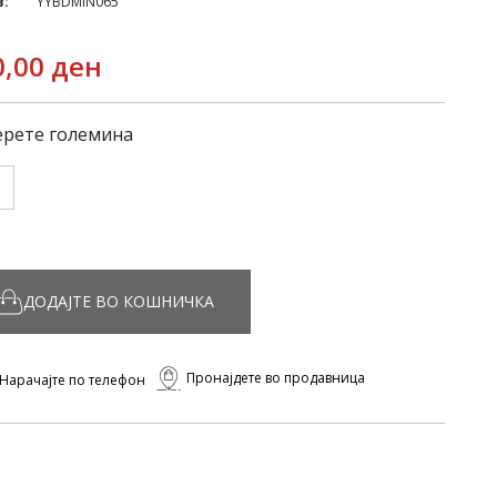
в:
YYBDMIN065
0,00 ден
рете големина
ДОДАЈТЕ ВО КОШНИЧКА
Пронајдете во продавница
Нарачајте по телефон