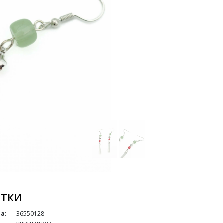
ЕТКИ
а:
36550128