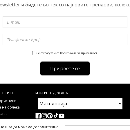
ewsletter и бидете во тек со најновите трендови, колек
Се согласувам со Политиката за приватност.
Пријавете се
ИЕНТИТЕ
ИЗБЕРЕТЕ ДРЖАВА
корисници
 на облека
ување
авувани прашања и
но и за да можеме дополнително