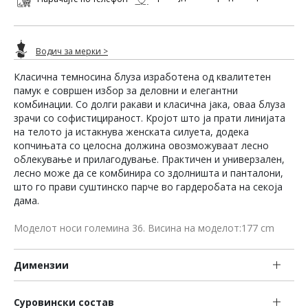
Водич за мерки >
Класична темносина блуза изработена од квалитетен
памук е совршен избор за деловни и елегантни
комбинации. Со долги ракави и класична јака, оваа блуза
зрачи со софистицираност. Кројот што ја прати линијата
на телото ја истакнува женската силуета, додека
копчињата со целосна должина овозможуваат лесно
облекување и прилагодување. Практичен и универзален,
лесно може да се комбинира со здолништа и панталони,
што го прави суштинско парче во гардеробата на секоја
дама.
Моделот носи големина 36. Висина на моделот:177 cm
Димензии
Суровински состав