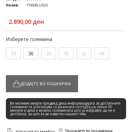
Назив:
YYBEBLU020
2.890,00 ден
Изберете големина
34
36
38
40
42
44
ДОДАЈТЕ ВО КОШНИЧКА
Ве молиме имајте предвид дека информацијата за достапните
големини се усогласува со реалната состојба на секои 30
минути и дека е можно големината што ја избравте да не е
достапна, за што ќе ве извести нашиот тим.
Пронајдете во продавница
Нарачајте по телефон