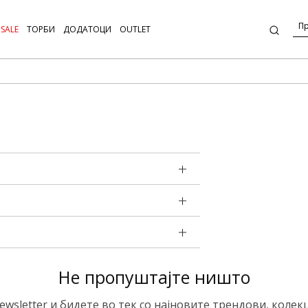
SALE
ТОРБИ
ДОДАТОЦИ
OUTLET
Не пропуштајте ништо
ewsletter и бидете во тек со најновите трендови, колек