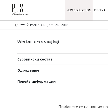
NEW COLLECTION
ОБЛЕКА
⟶
Ž. PANTALONE JZ21PAN020 01
Uske farmerke u crnoj boji.
Суровински состав
Одржување
Повеќе информации
Пријавете се на нашиот n