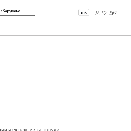
mk
(
0
)
ции и ексклузивни понуди.