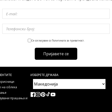
Се согласувам со Политиката за приватност.
Пријавете се
ИЕНТИТЕ
ИЗБЕРЕТЕ ДРЖАВА
корисници
 на облека
ување
авувани прашања и