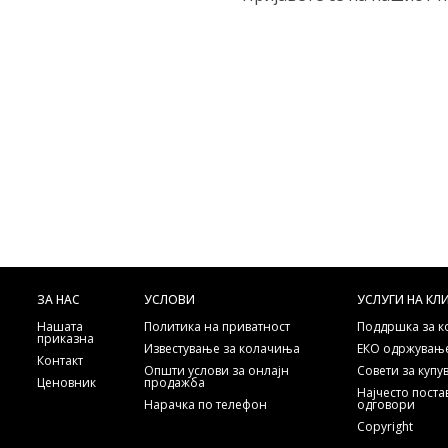
ЗА НАС
УСЛОВИ
УСЛУГИ НА КЛ
Нашата
Политика на приватност
Поддршка за 
приказна
Известување за колачиња
ЕКО одржување
Контакт
Општи услови за онлајн
Совети за куп
Ценовник
продажба
Најчесто пост
Нарачка по телефон
одговори
Copyright