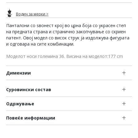
Водич за мерки >
Панталони со ѕвонест крој во црна боја со украсен степ
на предната страна и странично закопчување со скриен
патент. Овој модел со висок струк ја издолжува фигурата
и одговара на сите комбинации.
Моделот носи големина 36. Висина на моделот:177 cm
Димензии
Суровински состав
Одржување
Повеќе информации