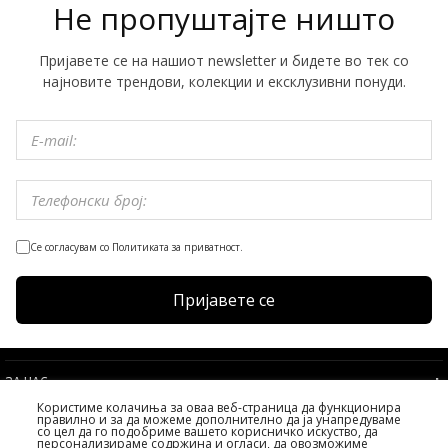
Не пропуштајте ништо
Пријавете се на нашиот newsletter и бидете во тек со
најновите трендови, колекции и ексклузивни понуди.
Се согласувам со Политиката за приватност.
Пријавете се
ЗА НАС
Користиме колачиња за оваа веб-страница да функционира
УСЛОВИ
правилно и за да можеме дополнително да ја унапредуваме
со цел да го подобриме вашето корисничко искуство, да
УСЛУГИ НА КЛИЕНТИТЕ
персонализираме содржина и огласи, да овозможиме