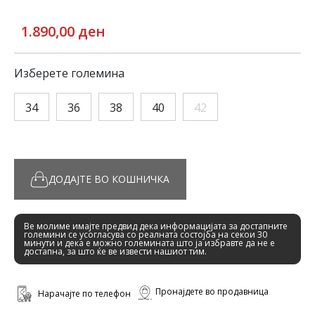
1.890,00 ден
Изберете големина
34
36
38
40
42
ДОДАЈТЕ ВО КОШНИЧКА
Ве молиме имајте предвид дека информацијата за достапните
големини се усогласува со реалната состојба на секои 30
минути и дека е можно големината што ја избравте да не е
достапна, за што ќе ве извести нашиот тим.
Пронајдете во продавница
Нарачајте по телефон