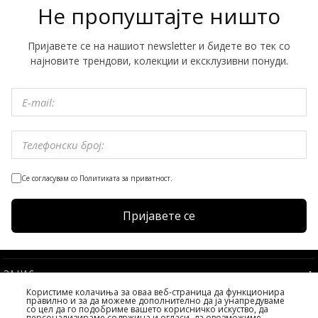
Не пропуштајте ништо
Пријавете се на нашиот newsletter и бидете во тек со
најновите трендови, колекции и ексклузивни понуди.
Се согласувам со Политиката за приватност.
Пријавете се
ЗА НАС
Користиме колачиња за оваа веб-страница да функционира
УСЛОВИ
правилно и за да можеме дополнително да ја унапредуваме
со цел да го подобриме вашето корисничко искуство, да
УСЛУГИ НА КЛИЕНТИТЕ
персонализираме содржина и огласи, да овозможиме