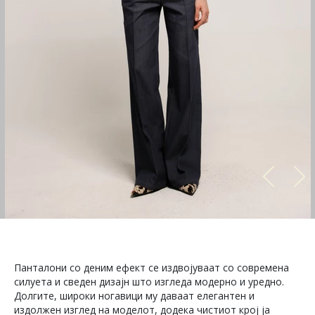
Панталони со деним ефект се издвојуваат со современа
силуета и сведен дизајн што изгледа модерно и уредно.
Долгите, широки ногавици му даваат елегантен и
издолжен изглед на моделот, додека чистиот крој ја