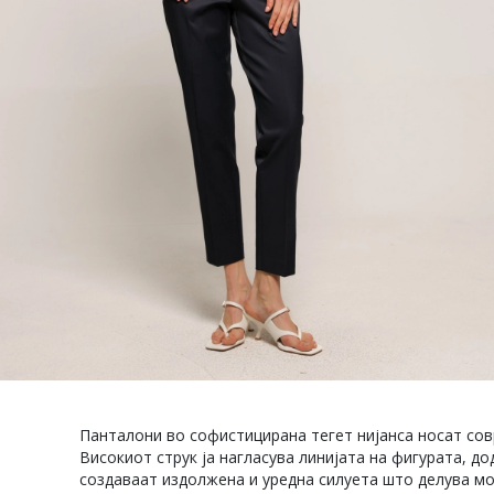
Панталони во софистицирана тегет нијанса носат сов
Високиот струк ја нагласува линијата на фигурата, д
создаваат издолжена и уредна силуета што делува м