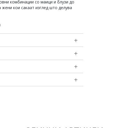
вни комбинации со маици и блузи до
а жени кои сакаат изглед што делува
m