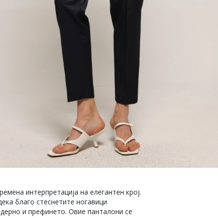
ремена интерпретација на елегантен крој.
одека благо стеснетите ногавици
одерно и префинето. Овие панталони се