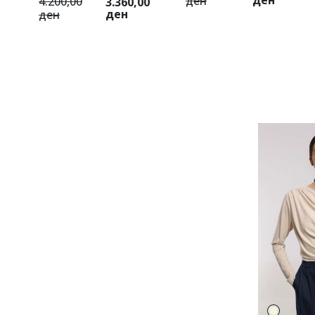
ден
4.200,00
3.360,00
ден
ден