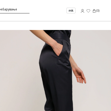
mk
(
0
)