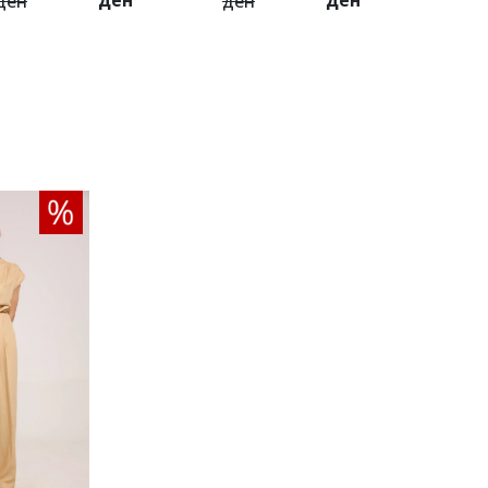
ден
ден