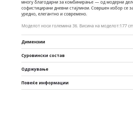
многу благодарни за комбинирање — од модерни дело
софистицирани дневни стајлинзи. Совршен избор се з
уредно, елегантно и современо.
Моделот носи големина 36. Висина на моделот:177 c
Димензии
Суровински состав
Одржување
Повеќе информации