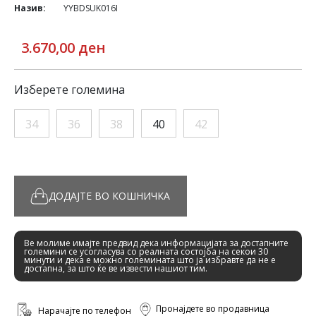
Назив:
YYBDSUK016I
3.670,00 ден
Изберете големина
34
36
38
40
42
ДОДАЈТЕ ВО КОШНИЧКА
Ве молиме имајте предвид дека информацијата за достапните
големини се усогласува со реалната состојба на секои 30
минути и дека е можно големината што ја избравте да не е
достапна, за што ќе ве извести нашиот тим.
Пронајдете во продавница
Нарачајте по телефон