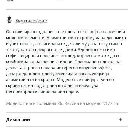
Водич за мерки >
Ова плисирано здолниште е елегантен спој на класични и
модерни елементи. Асиметричниот крој му дава динамика
и уникатност, а плисираните детали му даваат суптилна
текстура која прекрасно се движи. Здолништето има
софистициран и префинет изглед, кој лесно може да се
комбинира со различни стилови. Плисираниот детал на
десната страна создава интересен визуелен ефект,
давајќи дополнителна димензија и нагласувајќи ја
асиметријата на кројот. Моделот се прицврстува со
скриен патент од страна што не ги нарушува
беспрекорните линии на ова парче.
Моделот носи големина 36. Висина на моделот:177 cm
Димензии