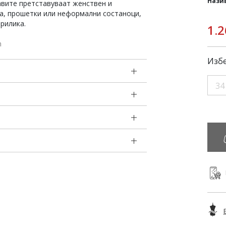
Нази
авите претставуваат женствен и
ња, прошетки или неформални состаноци,
прилика.
1.2
m
Избе
34