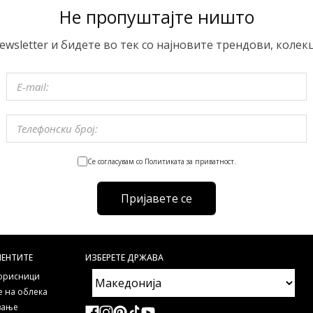
Не пропуштајте ништо
ewsletter и бидете во тек со најновите трендови, колек
Се согласувам со Политиката за приватност.
Пријавете се
ИЕНТИТЕ
ИЗБЕРЕТЕ ДРЖАВА
корисници
 на облека
ување