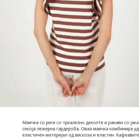
Маичка со риги со тркалезно деколте и ракави со јак
секоја лежерна гардероба. Оваа маичка комбинира уд
еластичен материјал од вискоза и еластин. Кафеавите