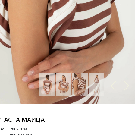
УГАСТА МАИЦА
а:
28090108