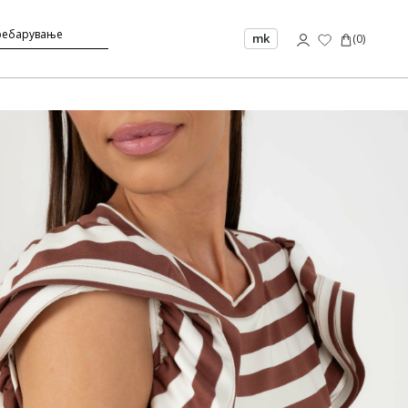
mk
(
0
)