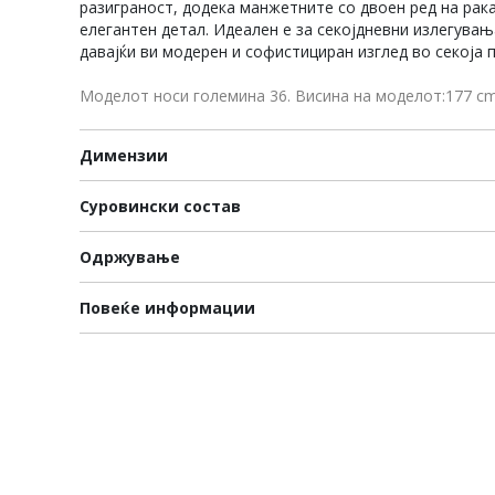
разиграност, додека манжетните со двоен ред на рак
елегантен детал. Идеален е за секојдневни излегува
давајќи ви модерен и софистициран изглед во секоја 
Моделот носи големина 36. Висина на моделот:177 c
Димензии
Суровински состав
Одржување
Повеќе информации