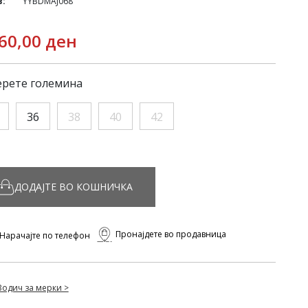
в:
YYBDMAJ068
60,00 ден
рете големина
36
38
40
42
ДОДАЈТЕ ВО КОШНИЧКА
Пронајдете во продавница
Нарачајте по телефон
Водич за мерки >