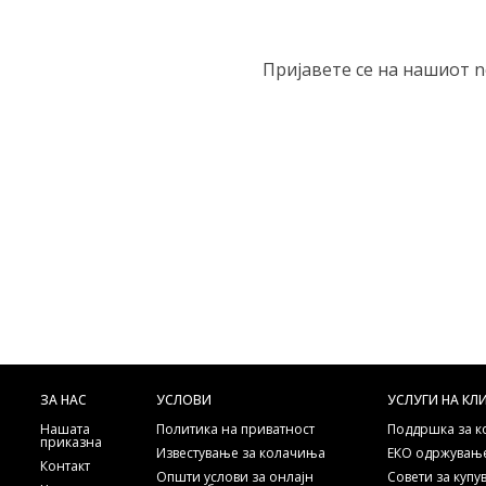
Пријавете се на нашиот n
ЗА НАС
УСЛОВИ
УСЛУГИ НА КЛ
Нашата
Политика на приватност
Поддршка за 
приказна
Известување за колачиња
ЕКО одржување
Контакт
Општи услови за онлајн
Совети за куп