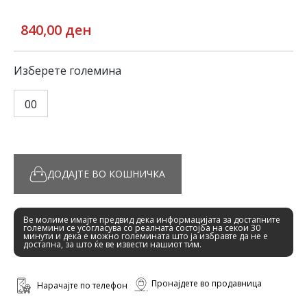
840,00 ден
Изберете големина
00
ДОДАЈТЕ ВО КОШНИЧКА
Ве молиме имајте предвид дека информацијата за достапните
големини се усогласува со реалната состојба на секои 30
минути и дека е можно големината што ја избравте да не е
достапна, за што ќе ве извести нашиот тим.
Пронајдете во продавница
Нарачајте по телефон