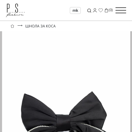
(
0
)
mk
⟶
ШНОЛА ЗА КОСА