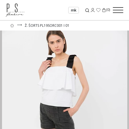
(
0
)
mk
⟶
Ž. ŠORTS PL19SORC001 I 01