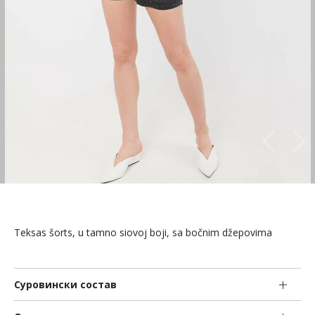
Teksas šorts, u tamno siovoj boji, sa bočnim džepovima
Суровински состав