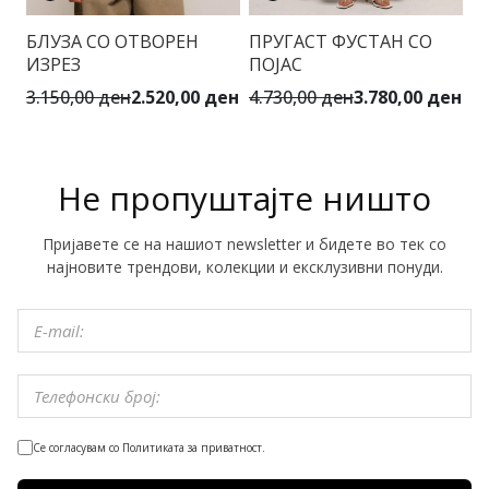
БЛУЗА СО ОТВОРЕН
ПРУГАСТ ФУСТАН СО
Т
ИЗРЕЗ
ПОЈАС
В
В
3.150,00 ден
2.520,00 ден
4.730,00 ден
3.780,00 ден
3.
Не пропуштајте ништо
Пријавете се на нашиот newsletter и бидете во тек со
најновите трендови, колекции и ексклузивни понуди.
Се согласувам со Политиката за приватност.