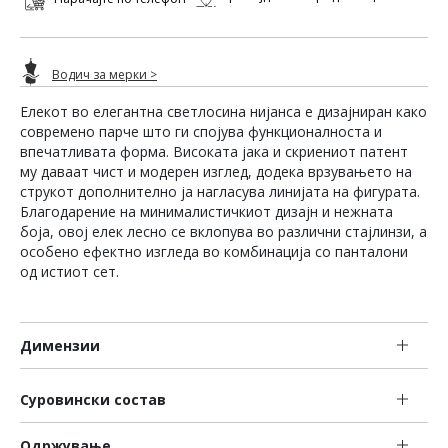
Водич за мерки >
Елекот во елегантна светлосина нијанса е дизајниран како
современо парче што ги спојува функционалноста и
впечатливата форма. Високата јака и скриениот патент
му даваат чист и модерен изглед, додека врзувањето на
струкот дополнително ја нагласува линијата на фигурата.
Благодарение на минималистичкиот дизајн и нежната
боја, овој елек лесно се вклопува во различни стајлинзи, а
особено ефектно изгледа во комбинација со панталони
од истиот сет.
Димензии
Суровински состав
Одржување