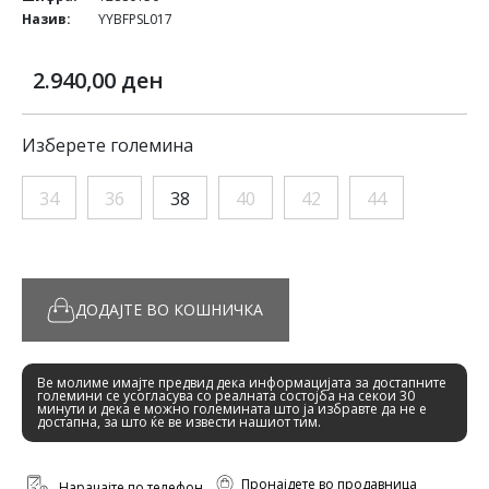
Назив:
YYBFPSL017
2.940,00 ден
Изберете големина
34
36
38
40
42
44
ДОДАЈТЕ ВО КОШНИЧКА
Ве молиме имајте предвид дека информацијата за достапните
големини се усогласува со реалната состојба на секои 30
минути и дека е можно големината што ја избравте да не е
достапна, за што ќе ве извести нашиот тим.
Пронајдете во продавница
Нарачајте по телефон