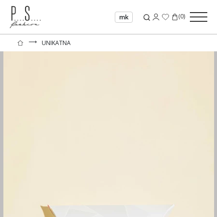
(
0
)
mk
⟶
UNIKATNA