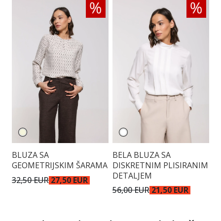
BLUZA SA
BELA BLUZA SA
T
GEOMETRIJSKIM ŠARAMA
DISKRETNIM PLISIRANIM
A
DETALJEM
D
32,50 EUR
27,50 EUR
56,00 EUR
21,50 EUR
4