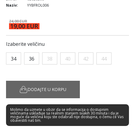
Naziv:
YYBFROL006
24,00 EUR
19,00 EUR
Izaberite veličinu
34
36
38
40
42
44
DODAJTE U KORPU
Molimo da uzmete u obzir da se informacija o dostupnim
veličinama usklađuje sa realnim stanjem svakih 30 minuta i da je
moguće da veličina koju ste odabrali nije dostupna, o čemu će Vas
obavestiti naš tim.