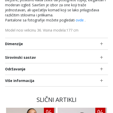
moderan izgled. Savršen je izbor za one koji traže
jednostavan, ali upečatljiv komad koji se lako prilagođava
različitim stilovima i prilikama.
Pantalone sa fotografije možete pogledati
ovde
.
Model nosi velicinu 36. Visina modela:177 cm
Dimenzije
Sirovinski sastav
Održavanje
Više informacija
SLIČNI ARTIKLI