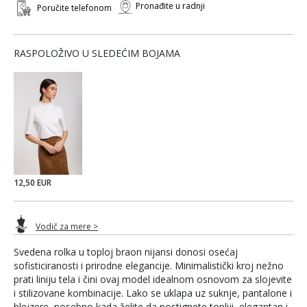
Pronađite u radnji
Poručite telefonom
RASPOLOŽIVO U SLEDEĆIM BOJAMA
12,50 EUR
Vodič za mere >
Svedena rolka u toploj braon nijansi donosi osećaj
sofisticiranosti i prirodne elegancije. Minimalistički kroj nežno
prati liniju tela i čini ovaj model idealnom osnovom za slojevite
i stilizovane kombinacije. Lako se uklapa uz suknje, pantalone i
blejzere, posebno kada želite da postignete topliji, elegantan i