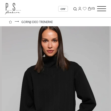
(
0
)
cnr
⟶
GORNJI DEO TRENERKE