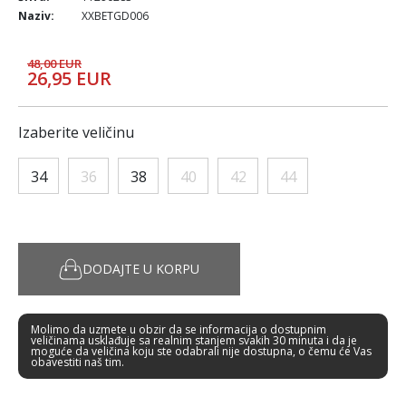
Naziv:
XXBETGD006
48,00 EUR
26,95 EUR
Izaberite veličinu
34
36
38
40
42
44
DODAJTE U KORPU
Molimo da uzmete u obzir da se informacija o dostupnim
veličinama usklađuje sa realnim stanjem svakih 30 minuta i da je
moguće da veličina koju ste odabrali nije dostupna, o čemu će Vas
obavestiti naš tim.