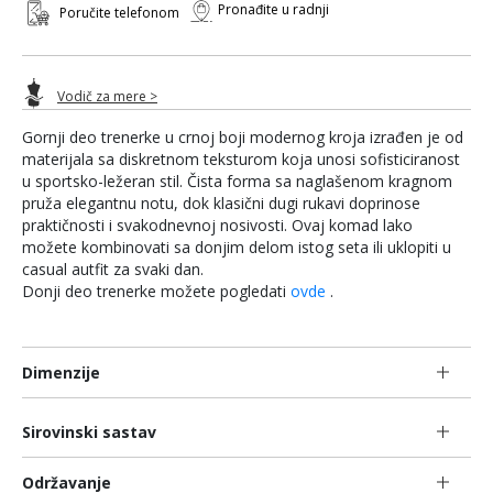
Pronađite u radnji
Poručite telefonom
Vodič za mere >
Gornji deo trenerke u crnoj boji modernog kroja izrađen je od
materijala sa diskretnom teksturom koja unosi sofisticiranost
u sportsko-ležeran stil. Čista forma sa naglašenom kragnom
pruža elegantnu notu, dok klasični dugi rukavi doprinose
praktičnosti i svakodnevnoj nosivosti. Ovaj komad lako
možete kombinovati sa donjim delom istog seta ili uklopiti u
casual autfit za svaki dan.
Donji deo trenerke možete pogledati
ovde
.
Dimenzije
Sirovinski sastav
Održavanje