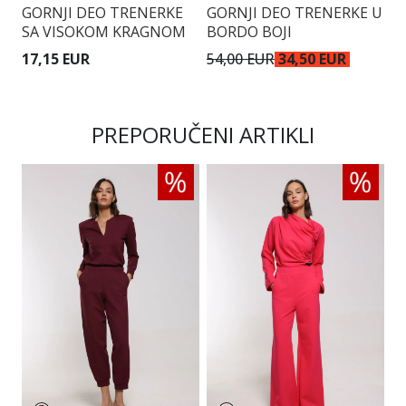
GORNJI DEO TRENERKE
GORNJI DEO TRENERKE U
G
SA VISOKOM KRAGNOM
BORDO BOJI
17,15 EUR
54,00 EUR
34,50 EUR
3
PREPORUČENI ARTIKLI