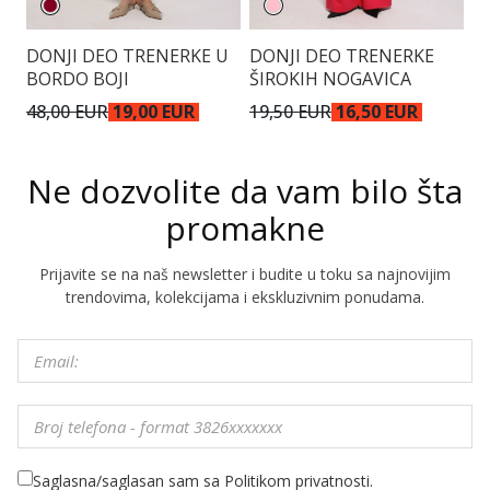
DONJI DEO TRENERKE U
DONJI DEO TRENERKE
D
BORDO BOJI
ŠIROKIH NOGAVICA
Š
48,00 EUR
19,00 EUR
19,50 EUR
16,50 EUR
4
Ne dozvolite da vam bilo šta
promakne
Prijavite se na naš newsletter i budite u toku sa najnovijim
trendovima, kolekcijama i ekskluzivnim ponudama.
Saglasna/saglasan sam sa Politikom privatnosti.