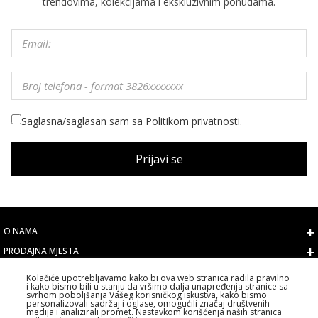
trendovima, kolekcijama i ekskluzivnim ponudama.
Saglasna/saglasan sam sa Politikom privatnosti.
Prijavi se
O NAMA
PRODAJNA MJESTA
USLOVI
Kolačiće upotrebljavamo kako bi ova web stranica radila pravilno
i kako bismo bili u stanju da vršimo dalja unapređenja stranice sa
KORISNIČKI SERVIS
svrhom poboljšanja Vašeg korisničkog iskustva, kako bismo
personalizovali sadržaj i oglase, omogućili značaj društvenih
IZABERITE DRŽAVU
medija i analizirali promet. Nastavkom korišćenja naših stranica