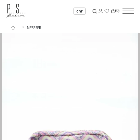
(
0
)
cnr
⟶
NESESER