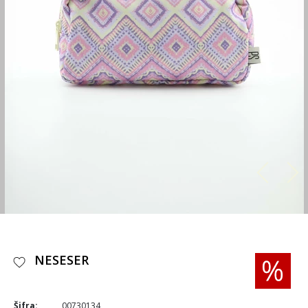
NESESER
Šifra:
00730134