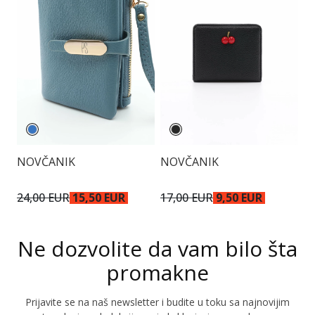
NOVČANIK
NOVČANIK
N
24,00 EUR
15,50 EUR
17,00 EUR
9,50 EUR
2
Ne dozvolite da vam bilo šta
promakne
Prijavite se na naš newsletter i budite u toku sa najnovijim