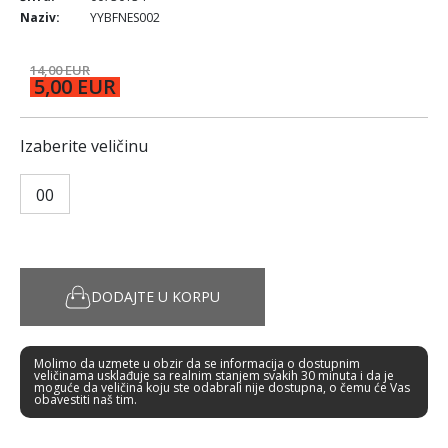
Naziv:
YYBFNES002
14,00 EUR
5,00 EUR
Izaberite veličinu
00
DODAJTE U KORPU
Molimo da uzmete u obzir da se informacija o dostupnim
veličinama usklađuje sa realnim stanjem svakih 30 minuta i da je
moguće da veličina koju ste odabrali nije dostupna, o čemu će Vas
obavestiti naš tim.