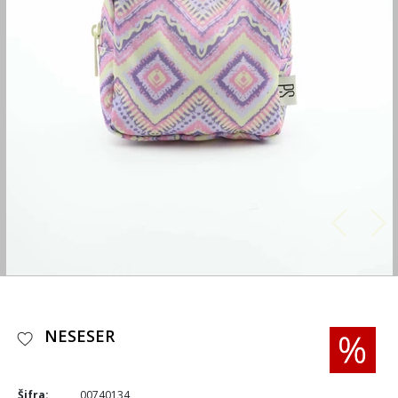
NESESER
Šifra:
00740134