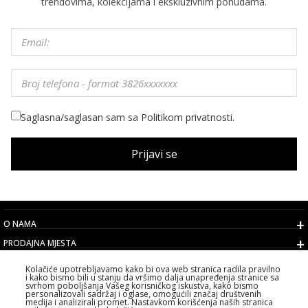
trendovima, kolekcijama i ekskluzivnim ponudama.
Saglasna/saglasan sam sa Politikom privatnosti.
Prijavi se
O NAMA
PRODAJNA MJESTA
USLOVI
Kolačiće upotrebljavamo kako bi ova web stranica radila pravilno
i kako bismo bili u stanju da vršimo dalja unapređenja stranice sa
KORISNIČKI SERVIS
svrhom poboljšanja Vašeg korisničkog iskustva, kako bismo
personalizovali sadržaj i oglase, omogućili značaj društvenih
IZABERITE DRŽAVU
medija i analizirali promet. Nastavkom korišćenja naših stranica