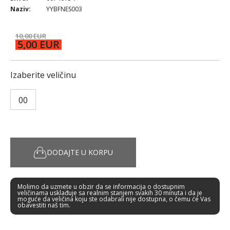
Naziv:
YYBFNES003
10,00 EUR
5,00 EUR
Izaberite veličinu
00
DODAJTE U KORPU
Molimo da uzmete u obzir da se informacija o dostupnim
veličinama usklađuje sa realnim stanjem svakih 30 minuta i da je
moguće da veličina koju ste odabrali nije dostupna, o čemu će Vas
obavestiti naš tim.