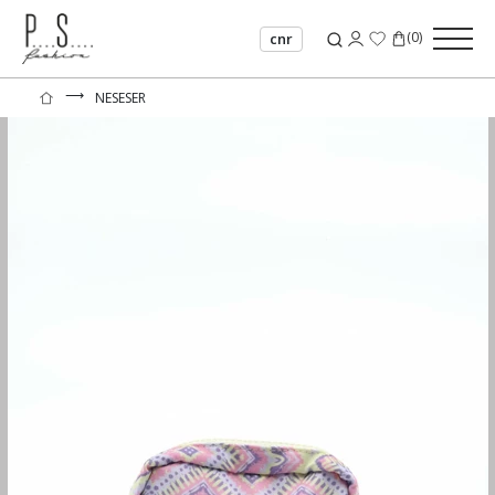
(
0
)
cnr
⟶
NESESER