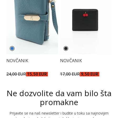
NOVČANIK
NOVČANIK
N
24,00 EUR
15,50 EUR
17,00 EUR
9,50 EUR
2
Ne dozvolite da vam bilo šta
promakne
Prijavite se na naš newsletter i budite u toku sa najnovijim