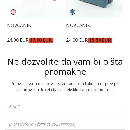
NOVČANIK
NOVČANIK
P
24,00 EUR
17,00 EUR
24,00 EUR
15,50 EUR
5
Ne dozvolite da vam bilo šta
promakne
Prijavite se na naš newsletter i budite u toku sa najnovijim
trendovima, kolekcijama i ekskluzivnim ponudama.