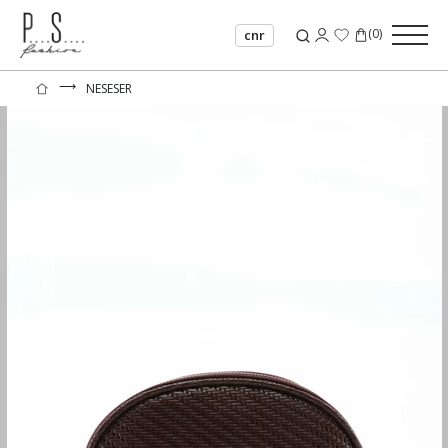
(
0
)
cnr
⟶
NESESER