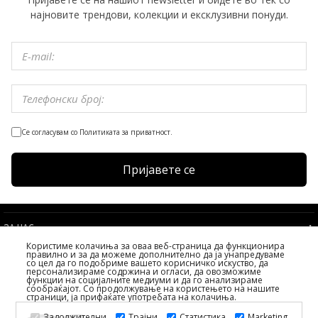
најновите трендови, колекции и ексклузивни понуди.
Се согласувам со Политиката за приватност.
Пријавете се
ЗА НАС
Користиме колачиња за оваа веб-страница да функционира
УСЛОВИ
правилно и за да можеме дополнително да ја унапредуваме
со цел да го подобриме вашето корисничко искуство, да
УСЛУГИ НА КЛИЕНТИТЕ
персонализираме содржина и огласи, да овозможиме
функции на социјалните медиуми и да го анализираме
ИЗБЕРЕТЕ ДРЖАВА
сообраќајот. Со продолжување на користењето на нашите
страници, ја прифаќате употребата на колачиња.
2026 PS FASHION DESIGN DOO
Задолжителни
Трајни
Статистика
Marketing