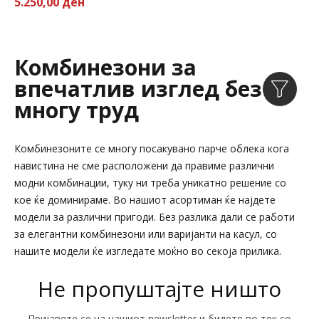
5.250,00 ден
Комбинезони за
впечатлив изглед без
многу труд
Комбинезоните се многу посакувано парче облека кога
навистина не сме расположени да правиме различни
модни комбинации, туку ни треба уникатно решение со
кое ќе доминираме. Во нашиот асортиман ќе најдете
модели за различни пригоди. Без разлика дали се работи
за елегантни комбинезони или варијанти на касул, со
нашите модели ќе изгледате моќно во секоја прилика.
Не пропуштајте ништо
Пријавете се на нашиот newsletter и бидете во тек со