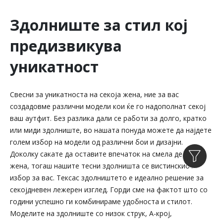
Здолниште за стил кој
предизвикува
уникатност
Свесни за уникатноста на секоја жена, ние за вас
создадовме различни модели кои ќе го надополнат секој
ваш аутфит. Без разлика дали се работи за долго, кратко
или миди здолниште, во нашата понуда можете да најдете
голем избор на модели од различни бои и дизајни.
Доколку сакате да оставите впечаток на смела деловна
жена, тогаш нашите тесни здолништа се вистинскиот
избор за вас. Тексас здолништето е идеално решение за
секојдневен лежерен изглед. Горди сме на фактот што со
години успешно ги комбинираме удобноста и стилот.
Моделите на здолниште со низок струк, А-крој,