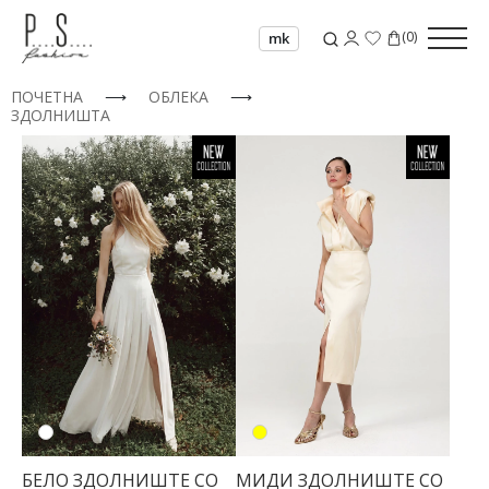
(
0
)
mk
ПОЧЕТНА
⟶
ОБЛЕКА
⟶
ЗДОЛНИШТА
34
БЕЛО ЗДОЛНИШТЕ СО
МИДИ ЗДОЛНИШТЕ СО
36