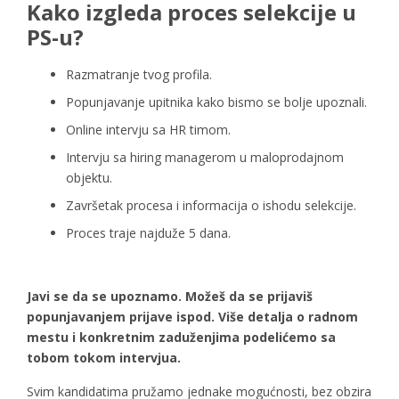
Kako izgleda proces selekcije u
PS-u?
Razmatranje tvog profila.
Popunjavanje upitnika kako bismo se bolje upoznali.
Online intervju sa HR timom.
Intervju sa hiring managerom u maloprodajnom
objektu.
Završetak procesa i informacija o ishodu selekcije.
Proces traje najduže 5 dana.
Javi se da se upoznamo. Možeš da se prijaviš
popunjavanjem prijave ispod. Više detalja o radnom
mestu i konkretnim zaduženjima podelićemo sa
tobom tokom intervjua.
Svim kandidatima pružamo jednake mogućnosti, bez obzira