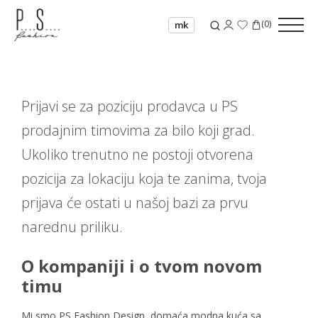
(
0
)
mk
Prijavi se za poziciju prodavca u PS
prodajnim timovima za bilo koji grad.
Ukoliko trenutno ne postoji otvorena
pozicija za lokaciju koja te zanima, tvoja
prijava će ostati u našoj bazi za prvu
narednu priliku.
O kompaniji i o tvom novom
timu
Mi smo PS Fashion Design, domaća modna kuća sa