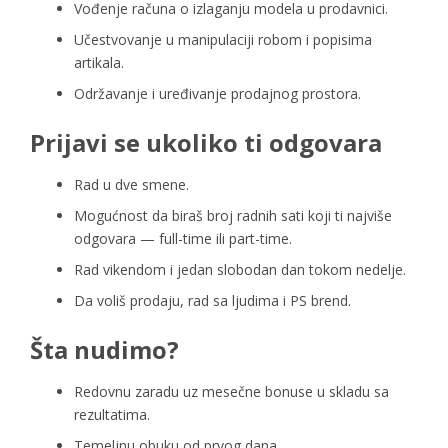
Vođenje računa o izlaganju modela u prodavnici.
Učestvovanje u manipulaciji robom i popisima
artikala.
Održavanje i uređivanje prodajnog prostora.
Prijavi se ukoliko ti odgovara
Rad u dve smene.
Mogućnost da biraš broj radnih sati koji ti najviše
odgovara — full-time ili part-time.
Rad vikendom i jedan slobodan dan tokom nedelje.
Da voliš prodaju, rad sa ljudima i PS brend.
Šta nudimo?
Redovnu zaradu uz mesečne bonuse u skladu sa
rezultatima.
Temeljnu obuku od prvog dana.