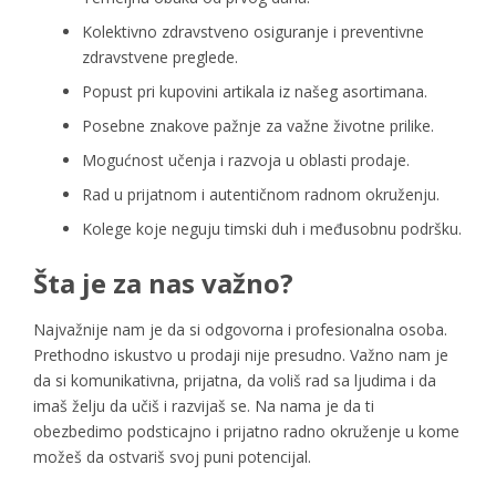
Kolektivno zdravstveno osiguranje i preventivne
zdravstvene preglede.
Popust pri kupovini artikala iz našeg asortimana.
Posebne znakove pažnje za važne životne prilike.
Mogućnost učenja i razvoja u oblasti prodaje.
Rad u prijatnom i autentičnom radnom okruženju.
Kolege koje neguju timski duh i međusobnu podršku.
Šta je za nas važno?
Najvažnije nam je da si odgovorna i profesionalna osoba.
Prethodno iskustvo u prodaji nije presudno. Važno nam je
da si komunikativna, prijatna, da voliš rad sa ljudima i da
imaš želju da učiš i razvijaš se. Na nama je da ti
obezbedimo podsticajno i prijatno radno okruženje u kome
možeš da ostvariš svoj puni potencijal.