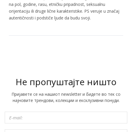
na pol, godine, rasu, etničku pripadnost, seksualnu
orijentaciju ili druge lične karakteristike. PS veruje u značaj
autentičnosti i podstiče ljude da budu svoji.
Не пропуштајте ништо
Пријавете се на нашиот newsletter и бидете во тек со
најновите трендови, колекции и ексклузивни понуди.