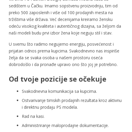
sedištem u Čačku. Imamo sopstvenu proizvodnju, tim od
preko 500 zaposlenih i više od 100 prodajnih mesta na
tržištima više država. Već decenijama kreiramo žensku
odeću visokog kvaliteta i autentičnog dizajna, sa željom da
naši modeli budu prvi izbor žena koje neguju stil i stav.
U svemu što radimo negujemo energiju, posvećenost i
prijatan odnos prema kupcima. Svakodnevno nas inspiriše
želja da se svaka osoba u našem prostoru oseća
dobrodošlo i da pronađe upravo ono što joj je potrebno.
Od tvoje pozicije se očekuje
Svakodnevna komunikacija sa kupcima.
Ostvarivanje timskih prodajnih rezultata kroz aktivnu
i direktnu prodaju PS modela.
Rad na kasi.
Administriranje maloprodajne dokumentacije.