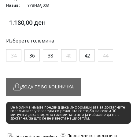
Назив:
YYBFMAJ003
1.180,00 ден
Изберете големина
34
36
38
40
42
44
ДОДАЈТЕ ВО КОШНИЧКА
Ве молиме имајте предвид дека информацијата за достапните
големини се усогласува со реалната состојба на секои 30
минути и дека е можно големината што ја избравте да не е
достапна, за што ќе ве извести нашиот тим.
Пронајдете во продавница
Нарачајте по телефон