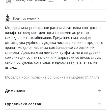
Водич за мерки >
Модерна маица со кратки ракави и суптилна контрастна
линија на предниот дел носи современ акцент во
секојдневните комбинации. Пријатниот материјал
обезбедува удобност, додека чистите линии на кројот го
прават моделот лесен за комбинирање со различни
стилови. Идеална е за лежерни аутфити, но и за урбани
комбинации со панталони или фармерки со висок струк,
како и со сукњи, кога сакате едноставен, а впечатлив
изглед.
Моделот носи големина 36. Висина на моделот:177 cm
Димензии
Суровински состав