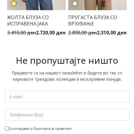
ЖОЛТА БЛУЗА СО
ПРУГАСТА БЛУЗА СО
К
ИСПРАВЕНА ЈАКА
ВРЗУВАЊЕ
Д
К
3.410,00 ден
2.720,00 ден
2.890,00 ден
2.310,00 ден
5.
Не пропуштајте ништо
Пријавете се на нашиот newsletter и бидете во тек со
најновите трендови, колекции и ексклузивни понуди.
Се согласувам со Политиката за приватност.