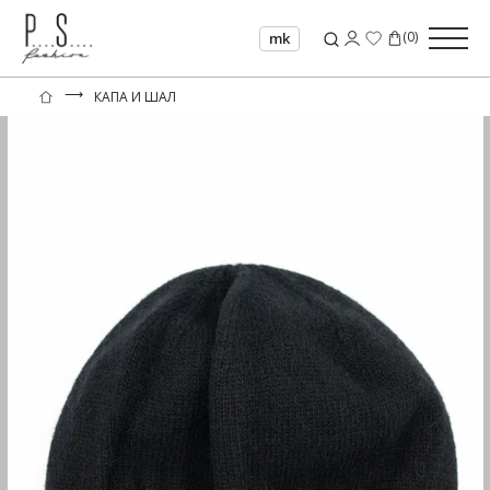
(
0
)
mk
⟶
КАПА И ШАЛ