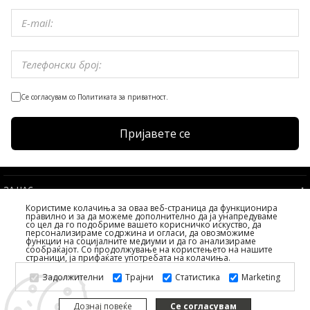
Се согласувам со Политиката за приватност.
Пријавете се
ЗА НАС
Користиме колачиња за оваа веб-страница да функционира
УСЛОВИ
правилно и за да можеме дополнително да ја унапредуваме
со цел да го подобриме вашето корисничко искуство, да
УСЛУГИ НА КЛИЕНТИТЕ
персонализираме содржина и огласи, да овозможиме
функции на социјалните медиуми и да го анализираме
ИЗБЕРЕТЕ ДРЖАВА
сообраќајот. Со продолжување на користењето на нашите
страници, ја прифаќате употребата на колачиња.
2026 PS FASHION DESIGN DOO
Задолжителни
Трајни
Статистика
Marketing
СИТЕ ПРАВА ЗАДРЖАНИ ALL RIGHTS RESERVED
Дознај повеќе
Се согласувам