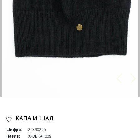
КАПА И ШАЛ
Шифра:
20390296
Назив:
XXBDKAP009