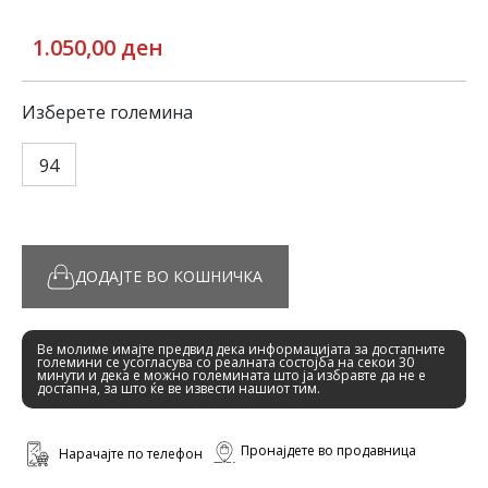
1.050,00 ден
Изберете големина
94
ДОДАЈТЕ ВО КОШНИЧКА
Ве молиме имајте предвид дека информацијата за достапните
големини се усогласува со реалната состојба на секои 30
минути и дека е можно големината што ја избравте да не е
достапна, за што ќе ве извести нашиот тим.
Пронајдете во продавница
Нарачајте по телефон