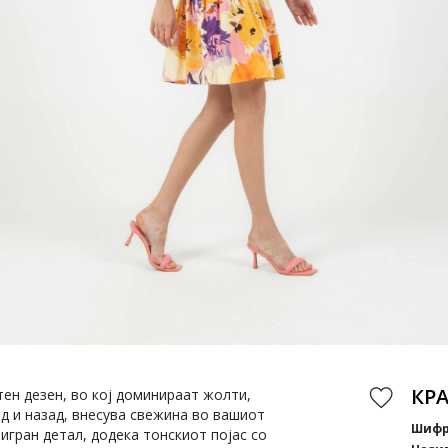
КР
тен дезен, во кој доминираат жолти,
д и назад, внесува свежина во вашиот
Шифр
игран детал, додека тонскиот појас со