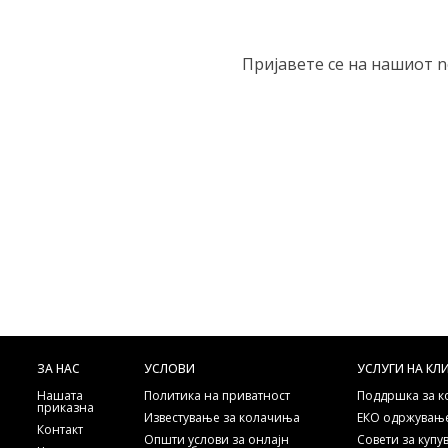
Пријавете се на нашиот n
ЗА НАС
УСЛОВИ
УСЛУГИ НА КЛ
Нашата
Политика на приватност
Поддршка за 
приказна
Известување за колачиња
ЕКО одржување
Контакт
Општи услови за онлајн
Совети за куп