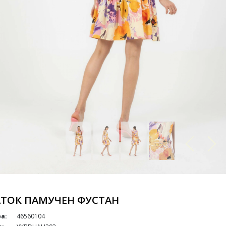
АТОК ПАМУЧЕН ФУСТАН
а:
46560104