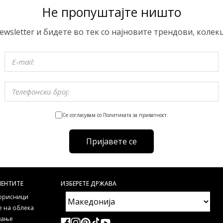
Не пропуштајте ништо
ewsletter и бидете во тек со најновите трендови, колек
Се согласувам со Политиката за приватност.
Пријавете се
ИЕНТИТЕ
ИЗБЕРЕТЕ ДРЖАВА
корисници
 на облека
ување