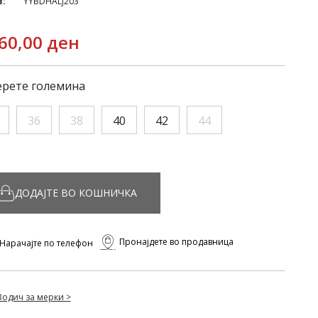
в:
YYBDHALJ203
60,00 ден
рете големина
36
38
40
42
44
ДОДАЈТЕ ВО КОШНИЧКА
Пронајдете во продавница
Нарачајте по телефон
Водич за мерки >