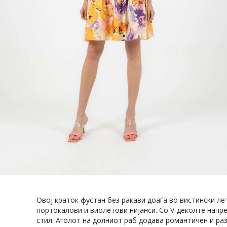
Овој краток фустан без ракави доаѓа во вистински ле
портокалови и виолетови нијанси. Со V-деколте напре
стил. Аголот на долниот раб додава романтичен и раз