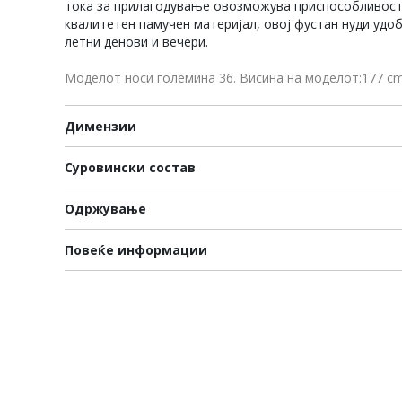
тока за прилагодување овозможува приспособливост 
квалитетен памучен материјал, овој фустан нуди удо
летни денови и вечери.
Моделот носи големина 36. Висина на моделот:177 c
Димензии
Суровински состав
Одржување
Повеќе информации