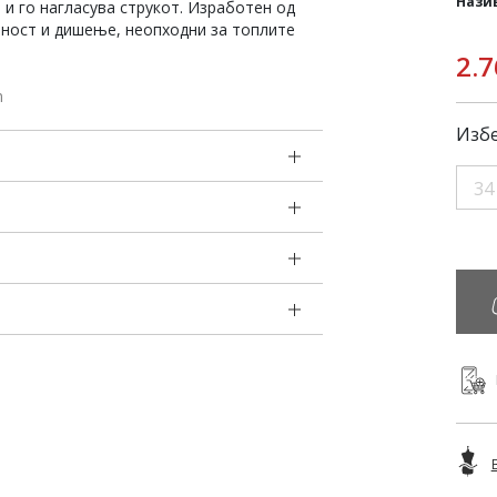
Нази
и го нагласува струкот. Изработен од
бност и дишење, неопходни за топлите
2.7
m
Избе
34