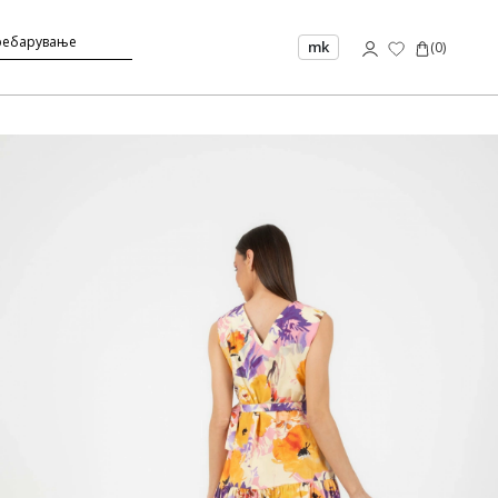
mk
(
0
)