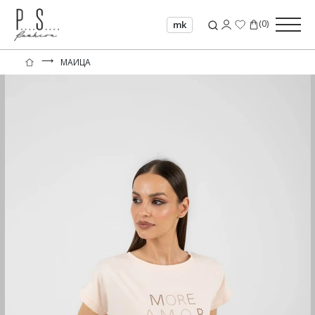
(
0
)
mk
⟶
МАИЦА