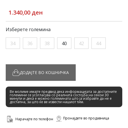
1.340,00 ден
Изберете големина
34
36
38
40
42
44
ДОДАЈТЕ ВО КОШНИЧКА
Ве молиме имајте предвид дека информацијата за достапните
големини се усогласува со реалната состојба на секои 30
минути и дека е можно големината што ја избравте да не е
достапна, за што ќе ве извести нашиот тим.
Пронајдете во продавница
Нарачајте по телефон