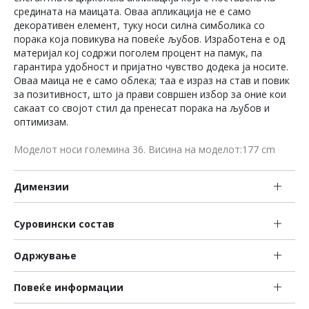
средината на маицата. Оваа апликација не е само
декоративен елемент, туку носи силна симболика со
порака која повикува на повеќе љубов. Изработена е од
материјал кој содржи поголем процент на памук, па
гарантира удобност и пријатно чувство додека ја носите.
Оваа маица не е само облека; таа е израз на став и повик
за позитивност, што ја прави совршен избор за оние кои
сакаат со својот стил да пренесат порака на љубов и
оптимизам.
Моделот носи големина 36. Висина на моделот:177 cm
Димензии
Суровински состав
Одржување
Повеќе информации