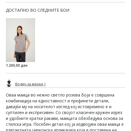
ДОСТАПНО ВО СЛЕДНИТЕ БОИ
1.200,00 ден
Водич за мерки >
Оваа маица во нежно светло розева боја е совршена
комбинација на едноставност и префинети детали,
давајќи му на носителот изглед кој истовремено е и
суптилен и експресивен. Со својот класичен кружен изрез
и удобните кратки ракави, маицата обезбедува основа за
стилска игра. Посебен детал кој ја издвојува оваа маица е
елегантната цирконска апликација која е поставена на