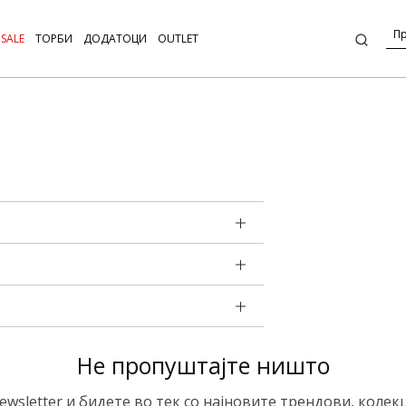
SALE
ТОРБИ
ДОДАТОЦИ
OUTLET
Не пропуштајте ништо
ewsletter и бидете во тек со најновите трендови, колек