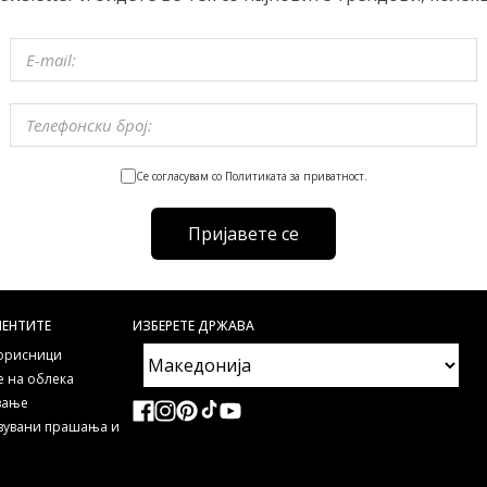
Се согласувам со Политиката за приватност.
Пријавете се
ИЕНТИТЕ
ИЗБЕРЕТЕ ДРЖАВА
корисници
 на облека
ување
авувани прашања и