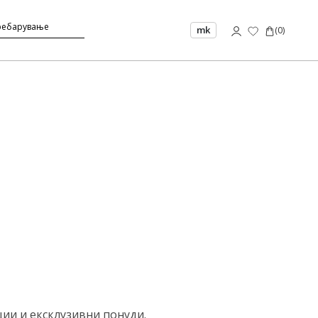
mk
(
0
)
ции и ексклузивни понуди.