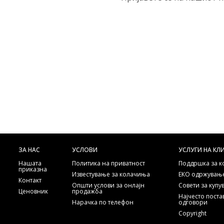
ЗА НАС
УСЛОВИ
УСЛУГИ НА КЛ
Нашата
Политика на приватност
Поддршка за 
приказна
Известување за колачиња
ЕКО одржување
Контакт
Општи услови за онлајн
Совети за куп
Ценовник
продажба
Најчесто пост
Нарачка по телефон
одговори
Copyright