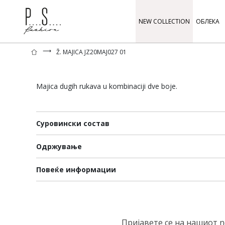
NEW COLLECTION
ОБЛЕКА
⟶
Ž. MAJICA JZ20MAJ027 01
Majica dugih rukava u kombinaciji dve boje.
Суровински состав
Одржување
Повеќе информации
Пријавете се на нашиот n