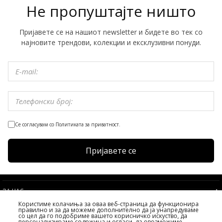
Не пропуштајте ништо
Пријавете се на нашиот newsletter и бидете во тек со
најновите трендови, колекции и ексклузивни понуди.
Се согласувам со Политиката за приватност.
Пријавете се
ЗА НАС
Користиме колачиња за оваа веб-страница да функционира
УСЛОВИ
правилно и за да можеме дополнително да ја унапредуваме
со цел да го подобриме вашето корисничко искуство, да
УСЛУГИ НА КЛИЕНТИТЕ
персонализираме содржина и огласи, да овозможиме