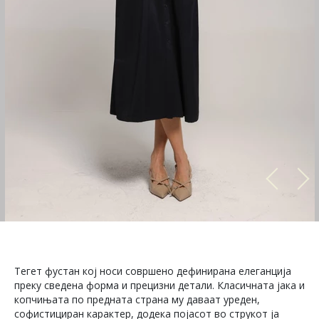
Тегет фустан кој носи совршено дефинирана елеганција
преку сведена форма и прецизни детали. Класичната јака и
копчињата по предната страна му даваат уреден,
софистициран карактер, додека појасот во струкот ја