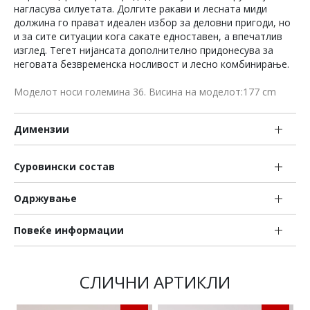
нагласува силуетата. Долгите ракави и лесната миди
должина го прават идеален избор за деловни пригоди, но
и за сите ситуации кога сакате едноставен, а впечатлив
изглед. Тегет нијансата дополнително придонесува за
неговата безвременска носливост и лесно комбинирање.
Моделот носи големина 36. Висина на моделот:177 cm
Димензии
Суровински состав
Одржување
Повеќе информации
СЛИЧНИ АРТИКЛИ