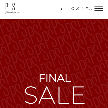
(
0
)
sr