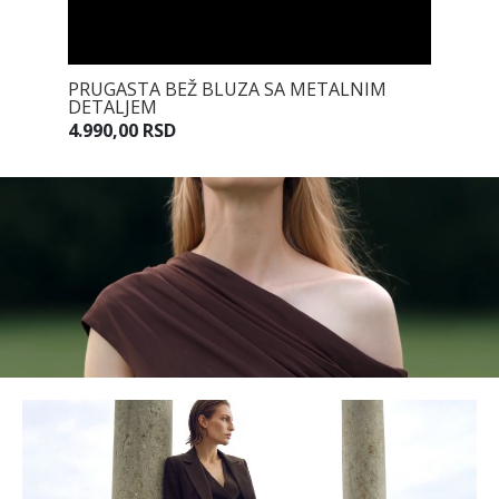
JEM U
PRUGASTA BEŽ BLUZA SA METALNIM
PRUGAS
DETALJEM
7.990,0
4.990,00 RSD