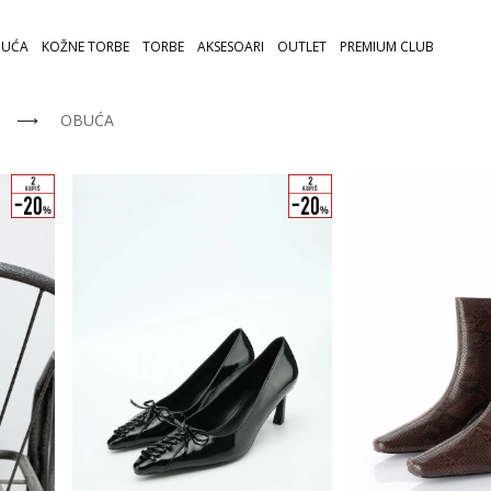
UĆA
KOŽNE TORBE
TORBE
AKSESOARI
OUTLET
PREMIUM CLUB
⟶
OBUĆA