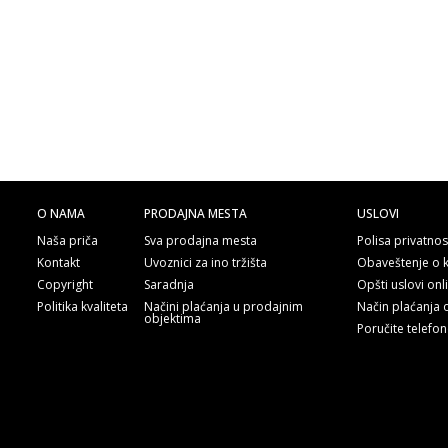
O NAMA
PRODAJNA MESTA
USLOVI
Naša priča
Sva prodajna mesta
Polisa privatnos
Kontakt
Uvoznici za ino tržišta
Obaveštenje o 
Copyright
Saradnja
Opšti uslovi on
Politika kvaliteta
Načini plaćanja u prodajnim
Način plaćanja 
objektima
Poručite telefo