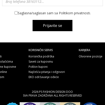
Saglasna/saglasan sam sa Politikom privatnosti.
Prijavite se
KORISNIČKI SERVIS
KARIJERA
ti
Korisnička podrška
Otvorene pozicije
kolačićima
Saveti za kupovinu
line kupovine
Poklon kuponi
online
Najčešća pitanja i odgovori
nom
EKO održavanje odeće
2026 PS FASHION DESIGN DOO
SVA PRAVA ZADRŽANA ALL RIGHTS RESERVED