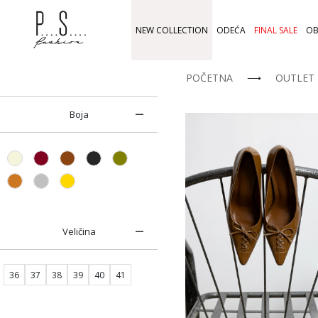
NEW COLLECTION
ODEĆA
FINAL SALE
OB
POČETNA
⟶
OUTLET
Boja
Veličina
36
37
38
39
40
41