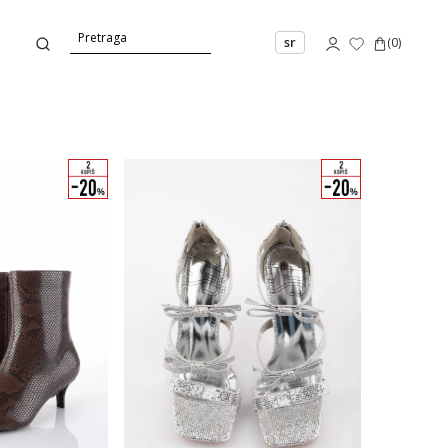
sr
(
0
)