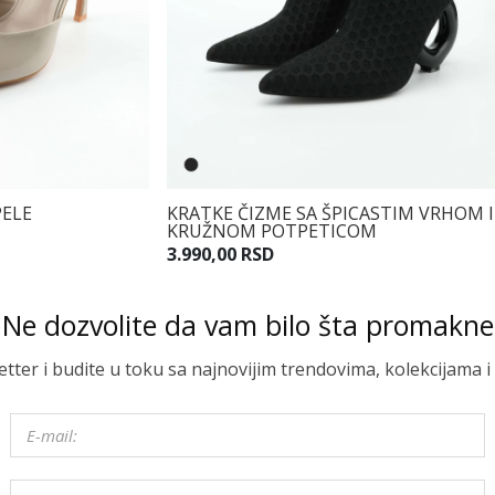
PELE
KRATKE ČIZME SA ŠPICASTIM VRHOM I
KRUŽNOM POTPETICOM
3.990,00 RSD
Ne dozvolite da vam bilo šta promakne
letter i budite u toku sa najnovijim trendovima, kolekcijama