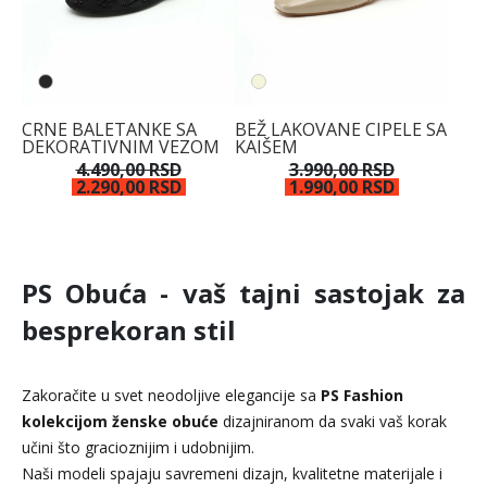
CRNE BALETANKE SA
BEŽ LAKOVANE CIPELE SA
DEKORATIVNIM VEZOM
KAIŠEM
4.490,00 RSD
3.990,00 RSD
2.290,00 RSD
1.990,00 RSD
PS Obuća - vaš tajni sastojak za
besprekoran stil
Zakoračite u svet neodoljive elegancije sa
PS Fashion
kolekcijom ženske obuće
dizajniranom da svaki vaš korak
učini što gracioznijim i udobnijim.
Naši modeli spajaju savremeni dizajn, kvalitetne materijale i