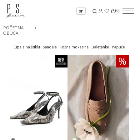
(
0
)
sr
POČETNA
⟶
OBUĆA
Cipele na štiklu
Sandale
Kožne mokasine
Baletanke
Papuče