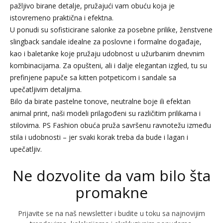
pažljivo birane detalje, pružajući vam obuću koja je
istovremeno praktična i efektna.
U ponudi su sofisticirane salonke za posebne prilike, ženstvene
slingback sandale idealne za poslovne i formalne događaje,
kao i baletanke koje pružaju udobnost u užurbanim dnevnim
kombinacijama. Za opušteni, ali i dalje elegantan izgled, tu su
prefinjene papuče sa kitten potpeticom i sandale sa
upečatljivim detaljima.
Bilo da birate pastelne tonove, neutralne boje ili efektan
animal print, naši modeli prilagođeni su različitim prilikama i
stilovima. PS Fashion obuća pruža savršenu ravnotežu između
stila i udobnosti – jer svaki korak treba da bude i lagan i
upečatljiv.
Ne dozvolite da vam bilo šta
promakne
Prijavite se na naš newsletter i budite u toku sa najnovijim