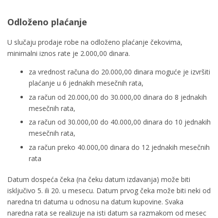
Odloženo plaćanje
U slučaju prodaje robe na odloženo plaćanje čekovima,
minimalni iznos rate je 2.000,00 dinara.
za vrednost računa do 20.000,00 dinara moguće je izvršiti
plaćanje u 6 jednakih mesečnih rata,
za račun od 20.000,00 do 30.000,00 dinara do 8 jednakih
mesečnih rata,
za račun od 30.000,00 do 40.000,00 dinara do 10 jednakih
mesečnih rata,
za račun preko 40.000,00 dinara do 12 jednakih mesečnih
rata
Datum dospeća čeka (na čeku datum izdavanja) može biti
isključivo 5. ili 20. u mesecu. Datum prvog čeka može biti neki od
naredna tri datuma u odnosu na datum kupovine. Svaka
naredna rata se realizuje na isti datum sa razmakom od mesec