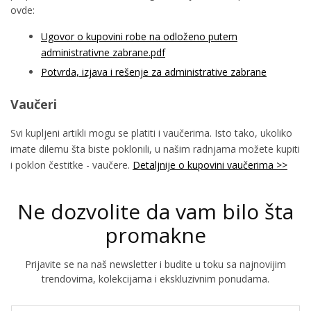
ovde:
Ugovor o kupovini robe na odloženo putem
administrativne zabrane.pdf
Potvrda, izjava i rešenje za administrative zabrane
Vaučeri
Svi kupljeni artikli mogu se platiti i vaučerima. Isto tako, ukoliko
imate dilemu šta biste poklonili, u našim radnjama možete kupiti
i poklon čestitke - vaučere.
Detaljnije o kupovini vaučerima >>
Ne dozvolite da vam bilo šta
promakne
Prijavite se na naš newsletter i budite u toku sa najnovijim
trendovima, kolekcijama i ekskluzivnim ponudama.