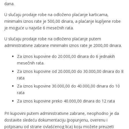
dana.
U slučaju prodaje robe na odloženo plaćanje karticama,
minimalni iznos rate je 500,00 dinara, a plaćanje kupljene robe
je moguće u najviše 6 mesečnih rata.
U slučaju prodaje robe na odloženo plaćanje putem
administrativne zabrane minimalni iznos rate je 2000,00 dinara.
Za iznos kupovine do 20.000,00 dinara do 6 jednakih
mesečnih rata.
Za iznos kupovine od 20.000,00 do 30.000,00 dinara do 8
rata
Za iznos kupovine 30.000,00 do 40.000,00 dinara do 10
rata
Za iznos kupovine preko 40.000,00 dinara do 12 rata
Pri kupovini putem administrativne zabrane, neophodno je da
dostavite sledeću dokumentaciju (popunjenu, overenu i
potpisanu od strane ovlašćenog lica) koju možete preuzeti