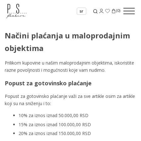
(
0
)
sr
Načini plaćanja u maloprodajnim
objektima
Prilikom kupovine u našim maloprodajnim objektima, iskoristite
razne povoljnosti i mogućnosti koje vam nudimo.
Popust za gotovinsko plaćanje
Popust za gotovinsko plaćanje važi za sve artikle osim za artikle
koji su na sniženju i to:
10% za iznos iznad 50.000,00 RSD
15% za iznos iznad 100.000,00 RSD
20% za iznos iznad 150.000,00 RSD