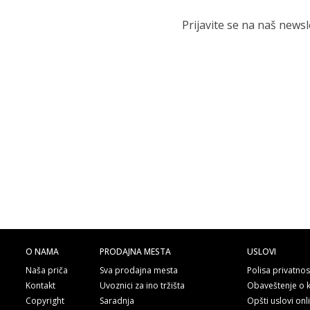
Prijavite se na naš news
O NAMA
PRODAJNA MESTA
USLOVI
Naša priča
Sva prodajna mesta
Polisa privatnos
Kontakt
Uvoznici za ino tržišta
Obaveštenje o 
Copyright
Saradnja
Opšti uslovi on