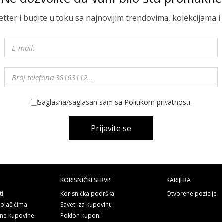
letter i budite u toku sa najnovijim trendovima, kolekcijama
Saglasna/saglasan sam sa Politikom privatnosti.
Prijavite se
KORISNIČKI SERVIS
KARIJERA
ti
Korisnička podrška
Otvorene pozicije
kolačićima
Saveti za kupovinu
line kupovine
Poklon kuponi