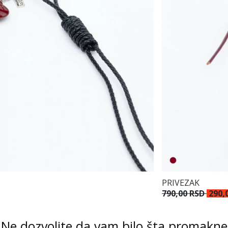
PRIVEZAK
790,00 RSD
290,
Ne dozvolite da vam bilo šta promakne