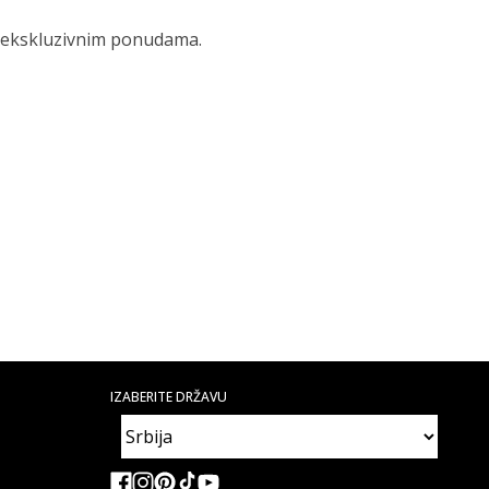
 i ekskluzivnim ponudama.
IZABERITE DRŽAVU