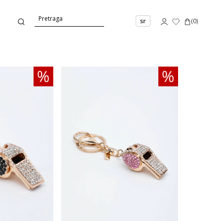
sr
(
0
)