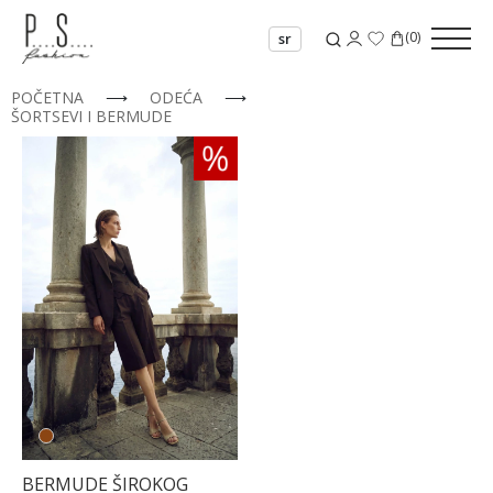
(
0
)
sr
POČETNA
⟶
ODEĆA
⟶
ŠORTSEVI I BERMUDE
34
BERMUDE ŠIROKOG
36