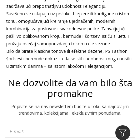
zadržavajući prepoznatljivu udobnost i eleganciju.
Savršeno se uklapaju uz prsluke, blejzere ili kardigane u istom
tonu, omogućavajući kreiranje ujednačenih, modernih
kombinacija za poslovne i svakodnevne prilike. Zahvaljujući
pažljivo oblikovanom kroju, bermude i šortsevi ističu siluetu i
pružaju osećaj samopouzdanja tokom cele sezone.
Bilo da birate klasične tonove ili efektne dezene, PS Fashion
šortsevi i bermude dokaz su da se stil i udobnost mogu nositi i
u zimskim danima – sa istom lakoćom i elegancijom.
Ne dozvolite da vam bilo šta
promakne
Prijavite se na naš newsletter i budite u toku sa najnovijim
trendovima, kolekcijama i ekskluzivnim ponudama.