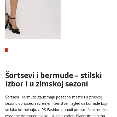
NE
 RSD
Šortsevi i bermude – stilski
izbor i u zimskoj sezoni
Šortsevi i bermude zauzimaju posebno mesto i u zimskoj
sezoni, donoseći savremen i ženstven izgled uz komade koji
se lako kombinuju. U PS Fashion ponudi pronaći ćete modele
izrađene od materijala koji su prilagođeni hladnijim danima,