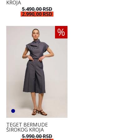
KROJA
38
5.490,00 RSD
2.990,00 RSD
40
42
44
TEGET BERMUDE
ŠIROKOG KROJA
5.990,00 RSD