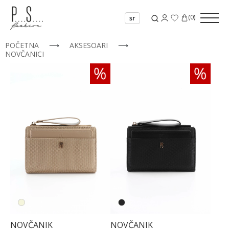
(
0
)
sr
POČETNA
⟶
AKSESOARI
⟶
NOVČANICI
NOVČANIK
NOVČANIK