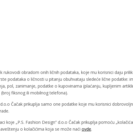
k rukovodi obradom onih ličnih podataka, koje mu korisnici daju prili
e podataka o ličnosti u pitanju obuhvataju sledeće lične podatke: ime
ja, pol, zanimanje, podatke o kupovinama (plaćanju, kupljenim artik
 (broj fiksnog ili mobilnog telefona).
 d.o.o Čačak prikuplja samo one podatke koje mu korisnici dobrovoljno
rade.
ci koje „P.S. Fashion Design” d.o.o Čačak prikuplja pomoću „kolačića”
baveštenju o kolačićima koja se može naći
ovde
.