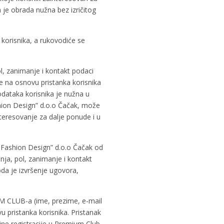
je obrada nužna bez izričitog
 korisnika, a rukovodiće se
ol, zanimanje i kontakt podaci
 se na osnovu pristanka korisnika
podataka korisnika je nužna u
hion Design” d.o.o Čačak, može
nteresovanje za dalje ponude i u
. Fashion Design” d.o.o Čačak od
nja, pol, zanimanje i kontakt
oda je izvršenje ugovora,
IUM CLUB-a (ime, prezime, e-mail
u pristanka korisnika. Pristanak
ine registracije u Premium Club