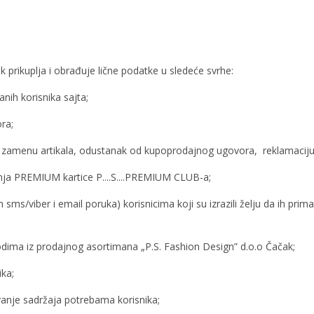
a
k prikuplja i obrađuje lične podatke u sledeće svrhe:
anih korisnika sajta;
ra;
: zamenu artikala, odustanak od kupoprodajnog ugovora, reklamaciju
nja PREMIUM kartice P....S....PREMIUM CLUB-a;
h sms/viber i email poruka) korisnicima koji su izrazili želju da ih pr
odima iz prodajnog asortimana „P.S. Fashion Design” d.o.o Čačak;
ika;
vanje sadržaja potrebama korisnika;