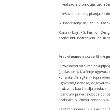
- realizacija promocija, takmičenj
- rešavanje molbi, pitanja i/ili d
- unapređenje usluga P.S. Fashi
Korsinik koji „P.S. Fashion Desig
podaci biti upotrebljeni i da su
Pravni osnov obrade ličnih p
U zavisnosti od svrhe prikupljan
(saglasnost), izvršenje ugovora
korisnika i/ili legitimni (opravda
ugovornog odnosa, odgovaranja n
proizvodi, kao i u cilju preduzim
i osnovna prava i slobode odnosn
podataka o ličnosti, posebno ak
Legitimni interes „P.S. Fashion 