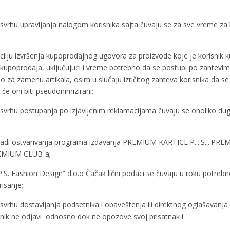
u svrhu upravljanja nalogom korisnika sajta čuvaju se za sve vreme za 
u cilju izvršenja kupoprodajnog ugovora za proizvode koje je korisnik 
i kupoprodaja, uključujući i vreme potrebno da se postupi po zahtev
a zamenu artikala, osim u slučaju izričitog zahteva korisnika da se p
e oni biti pseudonimizirani;
u svrhu postupanja po izjavljenim reklamacijama čuvaju se onoliko dug
aju radi ostvarivanja programa izdavanja PREMIUM KARTICE P....S....P
.PREMIUM CLUB-a;
„P.S. Fashion Design” d.o.o Čačak lični podaci se čuvaju u roku potr
risanje;
u svrhu dostavljanja podsetnika i obaveštenja ili direktnog oglašavanja
nik ne odjavi odnosno dok ne opozove svoj prisatnak i