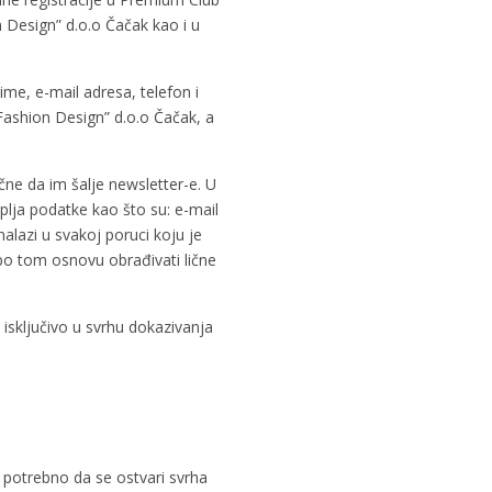
Design” d.o.o Čačak kao i u
ime, e-mail adresa, telefon i
Fashion Design” d.o.o Čačak, a
čne da im šalje newsletter-e. U
uplja podatke kao što su: e-mail
alazi u svakoj poruci koju je
 po tom osnovu obrađivati lične
isključivo u svrhu dokazivanja
 potrebno da se ostvari svrha