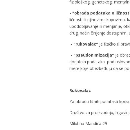
fiziološkog, genetskog, mentaln
- "obrada podataka o ličnost
ličnosti ili njihovim skupovima, 
upodobljavanje ili menjanje, otk
drugi način činjenje dostupnim, u
- "rukovalac"
je fizičko ili pr
- "pseudonimizacija"
je obrad
dodatnih podataka, pod uslovom 
mere koje obezbeđuju da se poda
Rukovalac
Za obradu ličnih podataka korisn
Društvo za proizvodnju, trgovinu
Milutina Mandića 29