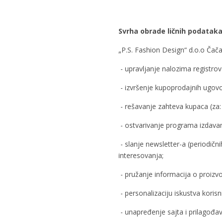
Svrha obrade ličnih podatak
„P.S. Fashion Design“ d.o.o Čača
- upravljanje nalozima registrov
- izvršenje kupoprodajnih ugovo
- rešavanje zahteva kupaca (za
- ostvarivanje programa izdava
- slanje newsletter-a (periodični
interesovanja;
- pružanje informacija o proizv
- personalizaciju iskustva korisn
- unapređenje sajta i prilagođa