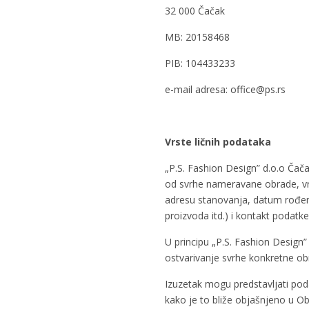
32 000 Čačak
MB: 20158468
PIB: 104433233
e-mail adresa: office@ps.rs
Vrste ličnih podataka
„P.S. Fashion Design” d.o.o Čača
od svrhe nameravane obrade, vrst
adresu stanovanja, datum rođen
proizvoda itd.) i kontakt podatke
U principu „P.S. Fashion Design”
ostvarivanje svrhe konkretne ob
Izuzetak mogu predstavljati poda
kako je to bliže objašnjeno u O