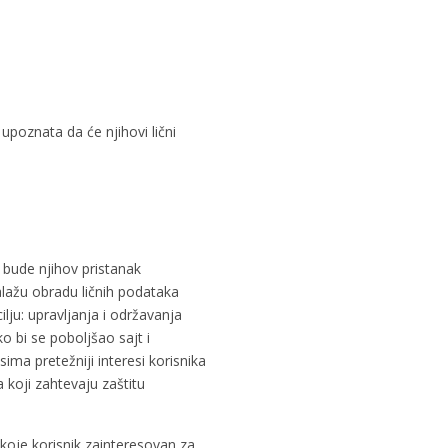
 upoznata da će njihovi lični
 bude njihov pristanak
alažu obradu ličnih podataka
ilju: upravljanja i održavanja
 bi se poboljšao sajt i
ima pretežniji interesi korisnika
 koji zahtevaju zaštitu
koje korisnik zainteresovan za