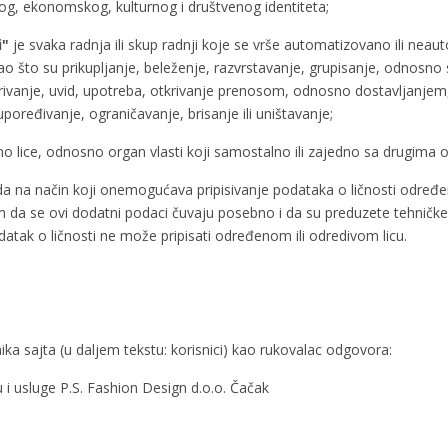
og, ekonomskog, kulturnog i društvenog identiteta;
i"
je svaka radnja ili skup radnji koje se vrše automatizovano ili ne
kao što su prikupljanje, beleženje, razvrstavanje, grupisanje, odnosno 
rivanje, uvid, upotreba, otkrivanje prenosom, odnosno dostavljanjem,
poređivanje, ograničavanje, brisanje ili uništavanje;
avno lice, odnosno organ vlasti koji samostalno ili zajedno sa drugima 
a na način koji onemogućava pripisivanje podataka o ličnosti određe
da se ovi dodatni podaci čuvaju posebno i da su preduzete tehničke
tak o ličnosti ne može pripisati određenom ili odredivom licu.
ika sajta (u daljem tekstu: korisnici) kao rukovalac odgovora:
 i usluge P.S. Fashion Design d.o.o. Čačak