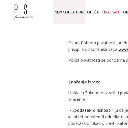
NEW COLLECTION
ODEĆA
FINAL SALE
OB
Ovom Polisom privatnosti uređuj
prikuplja od korisnika sajta
www.
Polisa privatnosti se odnosi na 
Značenje izraza
U skladu Zakonom o zaštiti podat
značenje:
- „
podatak o ličnosti"
(u dalje
identitet određen ili odrediv, ne
podataka o lokaciji, identifika