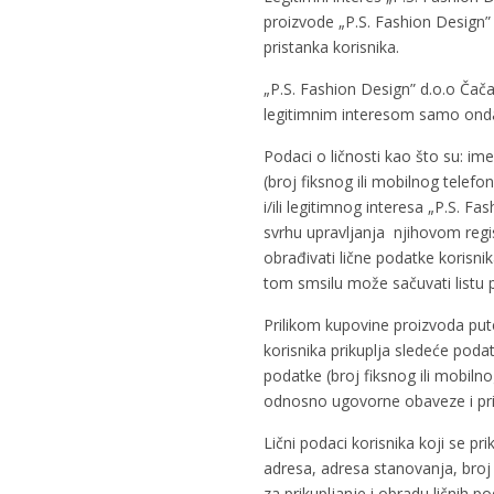
proizvode „P.S. Fashion Design”
pristanka korisnika.
„P.S. Fashion Design” d.o.o Čača
legitimnim interesom samo onda 
Podaci o ličnosti kao što su: im
(broj fiksnog ili mobilnog telefo
i/ili legitimnog interesa „P.S. F
svrhu upravljanja njihovom regi
obrađivati lične podatke korisni
tom smsilu može sačuvati listu pr
Prilikom kupovine proizvoda put
korisnika prikuplja sledeće poda
podatke (broj fiksnog ili mobiln
odnosno ugovorne obaveze i pri
Lični podaci korisnika koji se p
adresa, adresa stanovanja, broj 
za prikupljanje i obradu ličnih 