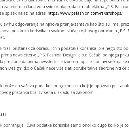
za prijem u članstvo u svim maloprodajnim objektima „P.S. Fashion 
 se spisak nalazi na adresi
https://www.psfashion.com/rs/sr/shops/
.
ni u svrhu odgovaranja na njihova pitanja/zahteve kao što su: ime, prez
snovu pristanka korisnika u svakom slučaju njihovog obraćanja „P.S. 
et.
k traži pristanak za obradu ličnih podataka korisnika pre nego što po
 da prima newsletter-e „P.S. Fashion Design” d.o.o Čačak” od njega prik
da prestane da prima newsletter-e izborom opcije - odjavi se koja se n
on Design” d.o.o Čačak neće više slati poruke takve sadržine niti će
ak može da sačuva podatke i onog korisnika koji je opozvao pristanak 
govog pristanka bila izvršena u skladu sa zakonom.
sti
ak pohranjuje i čuva podatke korisnika samo onoliko dugo koliko je to