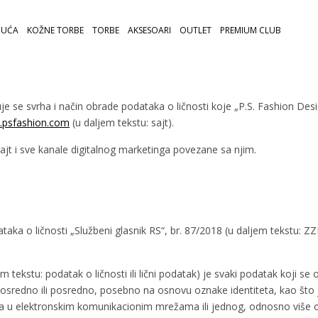
UĆA
KOŽNE TORBE
TORBE
AKSESOARI
OUTLET
PREMIUM CLUB
e se svrha i način obrade podataka o ličnosti koje „P.S. Fashion Des
psfashion.com
(u daljem tekstu: sajt).
sajt i sve kanale digitalnog marketinga povezane sa njim.
aka o ličnosti „Službeni glasnik RS“, br. 87/2018 (u daljem tekstu: ZZ
m tekstu: podatak o ličnosti ili lični podatak) je svaki podatak koji se od
posredno ili posredno, posebno na osnovu oznake identiteta, kao što je
tora u elektronskim komunikacionim mrežama ili jednog, odnosno više 