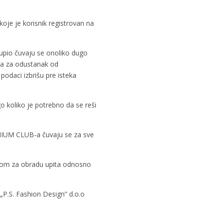
koje je korisnik registrovan na
kupio čuvaju se onoliko dugo
ima za odustanak od
odaci izbrišu pre isteka
o koliko je potrebno da se reši
REMIUM CLUB-a čuvaju se za sve
ebnom za obradu upita odnosno
 „P.S. Fashion Design” d.o.o