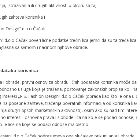
a, istraživanja ili drugih aktivnosti u okviru sajta;
rugih zahteva korisnika i
on Design“ d.o.o Čačak.
n“ d.o.o Čačak poveri lične podatke trećih lica jemči da su ta treća lica
 saglasna sa svrhom i načinom njihove obrade.
odataka korisnika
ja i obrade, pravni osnov za obradu ličnih podataka korisnika može da
 odnosno usluge koja je tražena, poštovanje zakonskih propisa koji n
ni) interesi „P.S. Fashion Design” d.o.o Čačak (obrada kao što je ona u c
a posebne zahteve, traženja povratnih informacija od korisnika kako
anja drugih opštih marketinških aktivnosti), osim ako su nad tim interes
o interesi i osnovna prava i slobode lica na koje se podaci odnose, a
o je lice na koje se podaci odnose maloletno.
Design” d.o.o Čačak podrazumeva one slučajeve prikupljanja i obrade, 