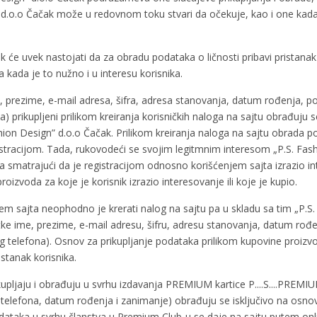
 d.o.o Čačak može u redovnom toku stvari da očekuje, kao i one kada 
k će uvek nastojati da za obradu podataka o ličnosti pribavi pristanak
kada je to nužno i u interesu korisnika.
e, prezime, e-mail adresa, šifra, adresa stanovanja, datum rođenja, p
na) prikupljeni prilikom kreiranja korisničkih naloga na sajtu obrađuju
ashion Design” d.o.o Čačak. Prilikom kreiranja naloga na sajtu obrada 
stracijom. Tada, rukovodeći se svojim legitmnim interesom „P.S. Fas
ka smatrajući da je registracijom odnosno korišćenjem sajta izrazio i
oizvoda za koje je korisnik izrazio interesovanje ili koje je kupio.
em sajta neophodno je krerati nalog na sajtu pa u skladu sa tim „P.S
tke ime, prezime, e-mail adresu, šifru, adresu stanovanja, datum rođe
og telefona). Osnov za prikupljanje podataka prilikom kupovine proizv
stanak korisnika.
rikupljaju i obrađuju u svrhu izdavanja PREMIUM kartice P....S....PREM
telefonа, datum rođenja i zanimanje) obrađuju se isključivo na osnov
podataka u svrhu članstva u Premium Club-u se daje na sajtu putem onl