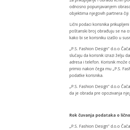
odnosno popunjavanjem obrasca 
objektima njegovih partnera čiji
Lični podaci korisnika prikuplje
poštanski broj obrađuju se na o
kako bi se korisniku izašlo u susr
„P.S. Fashion Design” d.o.o Čača
slučaju da korisnik izrazi želju
adresa i telefon. Korisnik može 
primio nakon čega mu „P.S. Fashi
podatke korisnika.
„P.S. Fashion Design” d.o.o Čač
da je obrada pre opozivanja nje
Rok čuvanja podataka o lično
„P.S. Fashion Design” d.o.o Čač