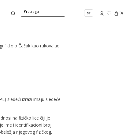
sr
(
0
)
ign“ d.o.o Čačak kao rukovalac
PL) sledeći izrazi imaju sledeće
nosi na fizičko lice čiji je
 ime i identifikacioni broj,
obeležja njegovog fizičkog,