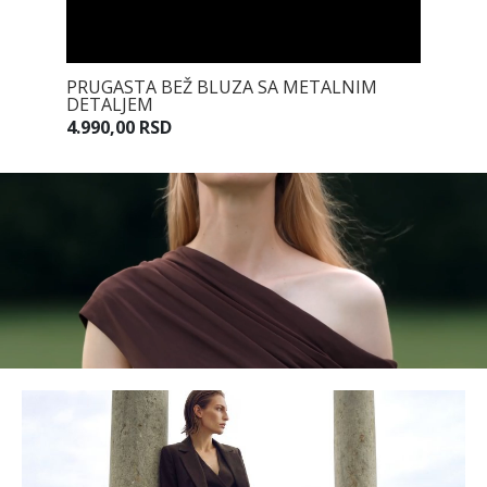
JEM U
PRUGASTA BEŽ BLUZA SA METALNIM
PRUGAS
DETALJEM
7.990,0
4.990,00 RSD