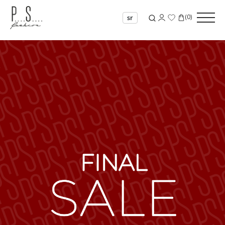
(
0
)
sr