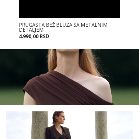
JEM U
PRUGASTA BEŽ BLUZA SA METALNIM
PRUGAS
DETALJEM
7.990,0
4.990,00 RSD