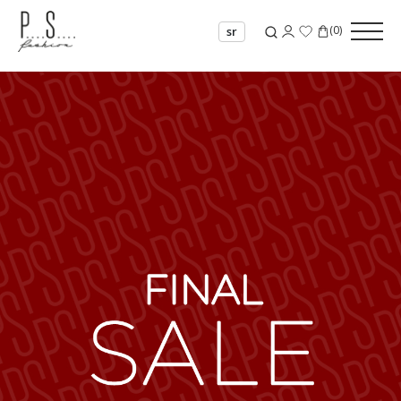
(
0
)
sr