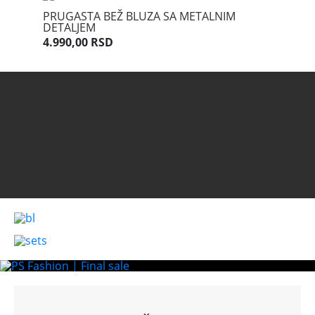
M U
PRUGASTA BEŽ BLUZA SA METALNIM
PRUGAS
DETALJEM
7.990,0
4.990,00 RSD