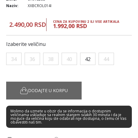
Naziv:
XXBCROL014I
CENA ZA KUPOVINU 2 ILI VISE ARTIKALA
2.490,00 RSD
1.992,00 RSD
Izaberite veličinu
34
36
38
40
42
44
DODAJTE U KORPU
Molimo da uzmete u obzir da se informacija o dostupnim
veličinama usklađuje sa realnim stanjem svakih 30 minuta i da je
moguće da veličina koju ste odabrali nije dostupna, o čemu će Vas
obavestiti naš tim.