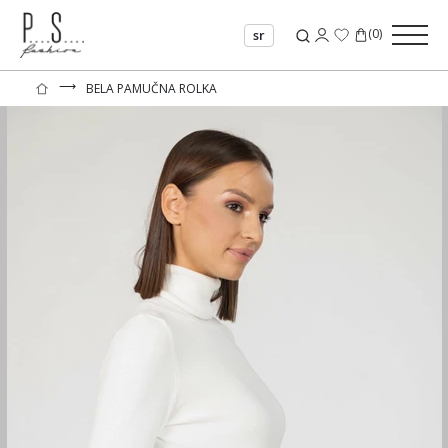
(
0
)
sr
⟶
BELA PAMUČNA ROLKA