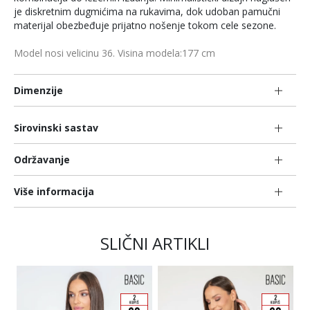
je diskretnim dugmićima na rukavima, dok udoban pamučni
materijal obezbeđuje prijatno nošenje tokom cele sezone.
Model nosi velicinu 36. Visina modela:177 cm
Dimenzije
Sirovinski sastav
Održavanje
Više informacija
SLIČNI ARTIKLI