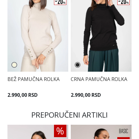
P
BEŽ PAMUČNA ROLKA
CRNA PAMUČNA ROLKA
2
2.990,00 RSD
2.990,00 RSD
PREPORUČENI ARTIKLI