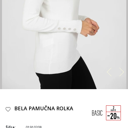
BELA PAMUČNA ROLKA
Šifra:
01910208