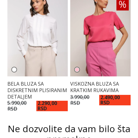
BELA BLUZA SA
VISKOZNA BLUZA SA
E
DISKRETNIM PLISIRANIM
KRATKIM RUKAVIMA
DETALJEM
3.990,00
4.
2.490,00
RSD
RSD
R
5.990,00
2.290,00
RSD
RSD
Ne dozvolite da vam bilo šta