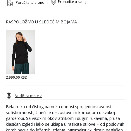
Pronađite u radnji
Poručite telefonom
RASPOLOŽIVO U SLEDEĆIM BOJAMA
2.990,00 RSD
Vodič za mere >
Bela rolka od čistog pamuka donosi spoj jednostavnosti i
sofisticiranosti, čineći je neizostavnim komadom u svakoj
garderobi. Sa visokim okovratnikom i dugim rukavima, pruža
klasičan izgled i lako se uklapa u različite stilove – od poslovnih
kombinacija do ležernih izdanja. Minimalistički dizajn naglašen