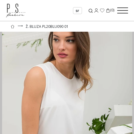
(
0
)
sr
⟶
Ž. BLUZA PL20BLU090 01