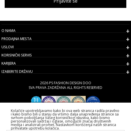
Prijavite se
O NAMA
PRODAJNA MESTA
USLOVI
KORISNIČKI SERVIS
KARIJERA
IZABERITE DRŽAVU
2026 PS FASHION DESIGN DOO
SVA PRAVA ZADRŽANA ALL RIGHTS RESERVED
Kolačiće upotrebljavamo kako bi ova web stranica radila pravilno
i kako bismo bili u stanju da vršimo dalja unapređenja stranice sa
svrhom poboljšanja Vašeg korisničkog iskustva, kako bismo
personalizovali sadržaj i oglase, omogućili značaj društvenih
medija i analizirali promet. Nastavkom korišćenja naših stranica
prihvatate upotrebu kolačića.