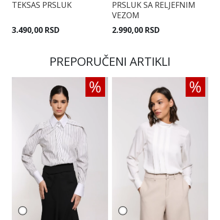
TEKSAS PRSLUK
PRSLUK SA RELJEFNIM
P
VEZOM
P
3.490,00 RSD
2.990,00 RSD
3
PREPORUČENI ARTIKLI