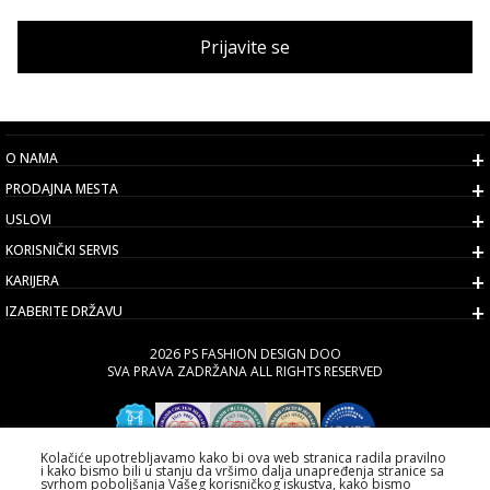
Prijavite se
O NAMA
PRODAJNA MESTA
USLOVI
KORISNIČKI SERVIS
KARIJERA
IZABERITE DRŽAVU
2026 PS FASHION DESIGN DOO
SVA PRAVA ZADRŽANA ALL RIGHTS RESERVED
Kolačiće upotrebljavamo kako bi ova web stranica radila pravilno
i kako bismo bili u stanju da vršimo dalja unapređenja stranice sa
svrhom poboljšanja Vašeg korisničkog iskustva, kako bismo