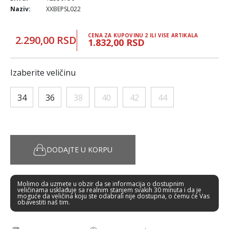
Naziv:
XXBEPSL022
CENA ZA KUPOVINU 2 ILI VISE ARTIKALA
2.290,00 RSD
1.832,00 RSD
Izaberite veličinu
34
36
38
40
42
44
DODAJTE U KORPU
Molimo da uzmete u obzir da se informacija o dostupnim
veličinama usklađuje sa realnim stanjem svakih 30 minuta i da je
moguće da veličina koju ste odabrali nije dostupna, o čemu će Vas
obavestiti naš tim.