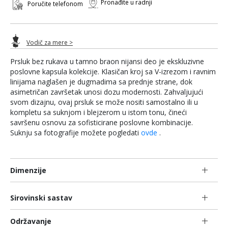
Pronađite u radnji
Poručite telefonom
Vodič za mere >
Prsluk bez rukava u tamno braon nijansi deo je ekskluzivne
poslovne kapsula kolekcije. Klasičan kroj sa V-izrezom i ravnim
linijama naglašen je dugmadima sa prednje strane, dok
asimetričan završetak unosi dozu modernosti. Zahvaljujući
svom dizajnu, ovaj prsluk se može nositi samostalno ili u
kompletu sa suknjom i blejzerom u istom tonu, čineći
savršenu osnovu za sofisticirane poslovne kombinacije.
Suknju sa fotografije možete pogledati
ovde
.
Dimenzije
Sirovinski sastav
Održavanje