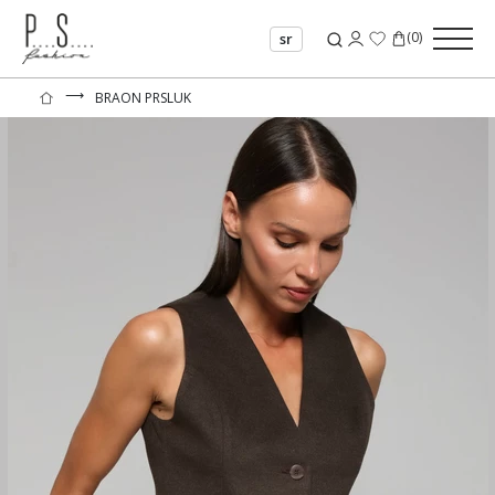
(
0
)
sr
⟶
BRAON PRSLUK