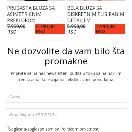
PRUGASTA BLUZA SA
BELA BLUZA SA
E
ASIMETRIČNIM
DISKRETNIM PLISIRANIM
PREKLOPOM
DETALJEM
4.
R
7.990,00
5.990,00
2.790,00
2.290,00
RSD
RSD
RSD
RSD
Ne dozvolite da vam bilo šta
promakne
Prijavite se na naš newsletter i budite u toku sa najnovijim
trendovima, kolekcijama i ekskluzivnim ponudama.
Saglasna/saglasan sam sa Politikom privatnosti.