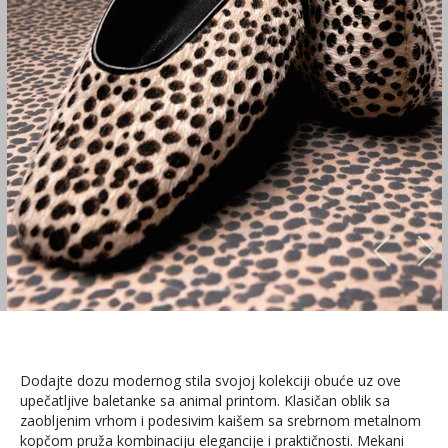
Dodajte dozu modernog stila svojoj kolekciji obuće uz ove
upečatljive baletanke sa animal printom. Klasičan oblik sa
zaobljenim vrhom i podesivim kaišem sa srebrnom metalnom
kopčom pruža kombinaciju elegancije i praktičnosti. Mekani