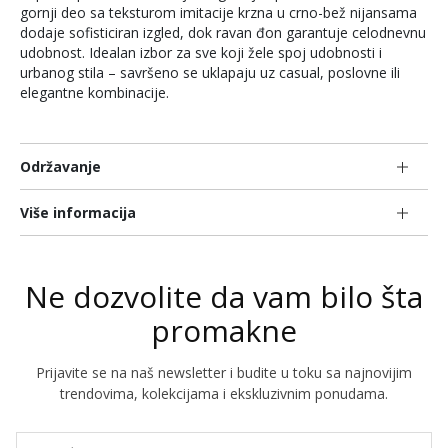
gornji deo sa teksturom imitacije krzna u crno-bež nijansama
dodaje sofisticiran izgled, dok ravan đon garantuje celodnevnu
udobnost. Idealan izbor za sve koji žele spoj udobnosti i
urbanog stila – savršeno se uklapaju uz casual, poslovne ili
elegantne kombinacije.
Održavanje
Više informacija
Ne dozvolite da vam bilo šta
promakne
Prijavite se na naš newsletter i budite u toku sa najnovijim
trendovima, kolekcijama i ekskluzivnim ponudama.