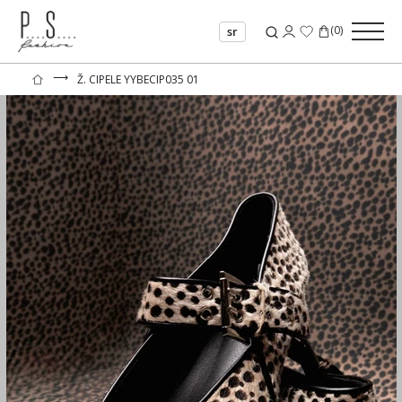
(
0
)
sr
⟶
Ž. CIPELE YYBECIP035 01