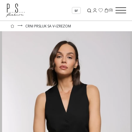
(
0
)
sr
⟶
CRNI PRSLUK SA V-IZREZOM