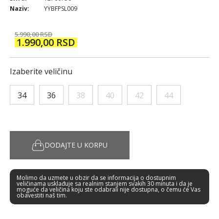
Naziv:
YYBFPSL009
5.990,00 RSD
1.990,00 RSD
Izaberite veličinu
34
36
38
40
42
44
DODAJTE U KORPU
Molimo da uzmete u obzir da se informacija o dostupnim
veličinama usklađuje sa realnim stanjem svakih 30 minuta i da je
moguće da veličina koju ste odabrali nije dostupna, o čemu će Vas
obavestiti naš tim.