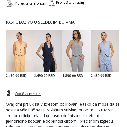
Pronađite u radnji
Poručite telefonom
RASPOLOŽIVO U SLEDEĆIM BOJAMA
2.490,00 RSD
2.490,00 RSD
1.890,00 RSD
2.490,00 RSD
Vodič za mere >
Ovaj crni prsluk sa V-izrezom oblikovan je tako da može da se
nosi na više načina i u različitim stilskim pravcima. Strukirani
kroj prati liniju tela i daje jasno definisanu siluetu, dok
jednoredno kopčanje doprinosi čistom i preciznom izgledu.
Lako se uklapa u poslovne kombinacije, ali i u modernije,