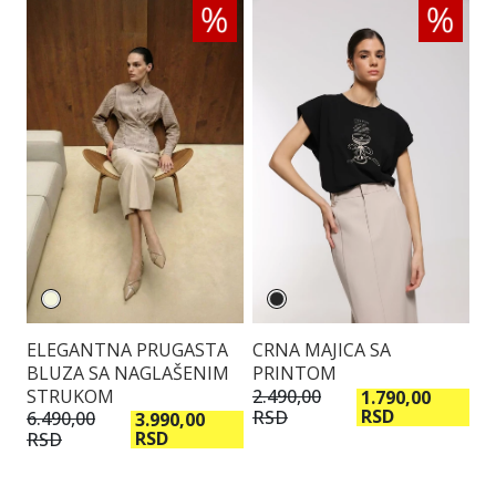
ELEGANTNA PRUGASTA
CRNA MAJICA SA
B
BLUZA SA NAGLAŠENIM
PRINTOM
P
STRUKOM
2.490,00
2.
1.790,00
RSD
RSD
R
6.490,00
3.990,00
RSD
RSD