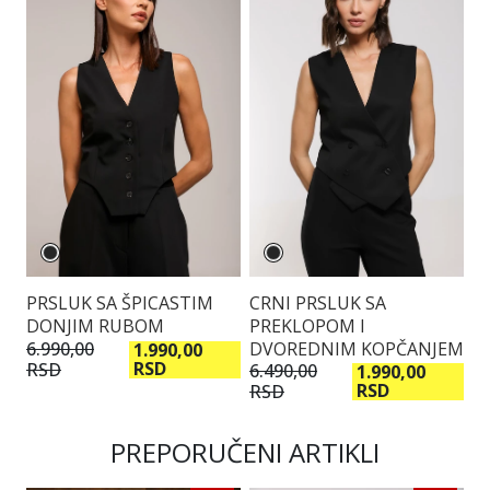
PRSLUK SA ŠPICASTIM
CRNI PRSLUK SA
B
DONJIM RUBOM
PREKLOPOM I
I
DVOREDNIM KOPČANJEM
6.990,00
5.
1.990,00
RSD
RSD
R
6.490,00
1.990,00
RSD
RSD
PREPORUČENI ARTIKLI