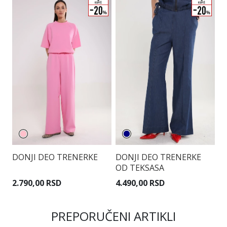
DONJI DEO TRENERKE
DONJI DEO TRENERKE
D
OD TEKSASA
2.790,00 RSD
4.490,00 RSD
4
PREPORUČENI ARTIKLI