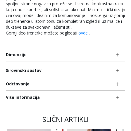
spoljne strane nogavica proteže se diskretna kontrastna traka
koja unosi sportski, ali sofisticiran akcenat. Minimalistički dizajn
čini ovaj model idealnim za kombinovanje – nosite ga uz gornji
deo trenerke u istom tonu za kompletiran izgled ili uz majice i
dukseve za svakodnevni ležerni stil.
Gornji deo trenerke možete pogledati
ovde
.
Dimenzije
Sirovinski sastav
Održavanje
Više informacija
SLIČNI ARTIKLI