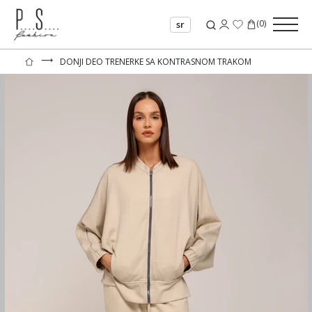
(
0
)
sr
⟶
DONJI DEO TRENERKE SA KONTRASNOM TRAKOM