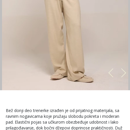
Bež donji deo trenerke izrađen je od prijatnog materijala, sa
ravnim nogavicama koje pružaju slobodu pokreta i moderan
pad. Elastični pojas sa učkurom obezbeđuje udobnost i lako
prilagođavanje, dok bočni džepovi doprinose praktičnosti. Duž