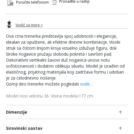
Pronađite u radnji
Poručite telefonom
Vodič za mere >
Ova crna trenerka predstavlja spoj udobnosti i elegancije,
idealan za opuštene, ali efektne dnevne kombinacije. Visoki
struk sa čistom linijom kroja vizuelno izdužuje figuru, dok
široke nogavice pružaju slobodu pokreta i savršen pad.
Dekorativni vertikalni šavovi duž nogavica unose notu
sofisticiranosti i dodatno oblikuju siluetu. Model je izrađen od
elastičnog, prijatnog materijala koji zadržava formu i udoban
je za celodnevno nošenje.
Gornji deo trenerke možete pogledati
ovde
.
Model nosi velicinu 36. Visina modela:177 cm
Dimenzije
Sirovinski sastav