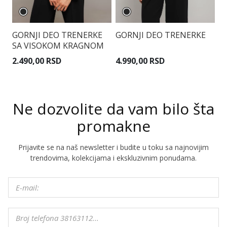
GORNJI DEO TRENERKE
GORNJI DEO TRENERKE
G
SA VISOKOM KRAGNOM
S
7.
2.490,00 RSD
4.990,00 RSD
R
Ne dozvolite da vam bilo šta
promakne
Prijavite se na naš newsletter i budite u toku sa najnovijim
trendovima, kolekcijama i ekskluzivnim ponudama.