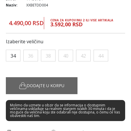
Naziv:
XXBETDD004
CENA ZA KUPOVINU 2 ILI VISE ARTIKALA
4.490,00 RSD
3.592,00 RSD
Izaberite veličinu
34
36
38
40
42
44
DODAJTE U KORPU
Molimo da uzmete u obzir da se informacija o dostupnim
veličinama usklađuje sa realnim stanjem svakih 30 minuta i da je
moguće da veličina koju ste odabrali nije dostupna, o čemu će Vas
obavestiti naš tim.