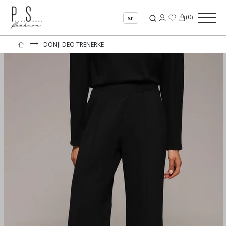
(
0
)
sr
⟶
DONJI DEO TRENERKE