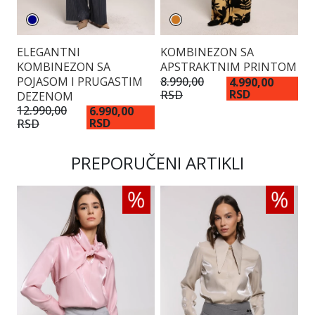
ELEGANTNI
KOMBINEZON SA
E
KOMBINEZON SA
APSTRAKTNIM PRINTOM
K
POJASOM I PRUGASTIM
V
8.990,00
4.990,00
RSD
RSD
12
DEZENOM
R
12.990,00
6.990,00
RSD
RSD
PREPORUČENI ARTIKLI