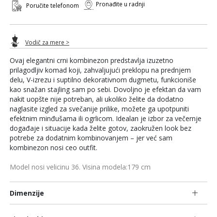
Pronađite u radnji
Poručite telefonom
Vodič za mere >
Ovaj elegantni crni kombinezon predstavlja izuzetno
prilagodljiv komad koji, zahvaljujući preklopu na prednjem
delu, V-izrezu i suptilno dekorativnom dugmetu, funkcioniše
kao snažan stajling sam po sebi. Dovoljno je efektan da vam
nakit uopšte nije potreban, ali ukoliko želite da dodatno
naglasite izgled za svečanije prilike, možete ga upotpuniti
efektnim minđušama ili ogrlicom. Idealan je izbor za večernje
događaje i situacije kada želite gotov, zaokružen look bez
potrebe za dodatnim kombinovanjem – jer već sam
kombinezon nosi ceo outfit.
Model nosi velicinu 36. Visina modela:179 cm
Dimenzije