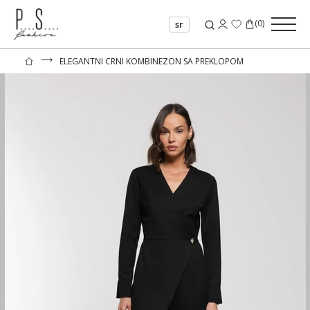
(
0
)
sr
⟶
ELEGANTNI CRNI KOMBINEZON SA PREKLOPOM