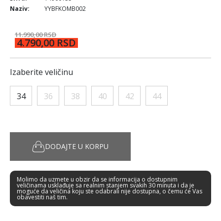
Naziv:
YYBFKOMB002
11.990,00 RSD
4.790,00 RSD
Izaberite veličinu
34
36
38
40
42
44
DODAJTE U KORPU
Molimo da uzmete u obzir da se informacija o dostupnim
veličinama usklađuje sa realnim stanjem svakih 30 minuta i da je
moguće da veličina koju ste odabrali nije dostupna, o čemu će Vas
obavestiti naš tim.