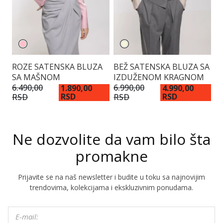
ROZE SATENSKA BLUZA
BEŽ SATENSKA BLUZA SA
S
SA MAŠNOM
IZDUŽENOM KRAGNOM
6.490,00
6.990,00
6.
1.890,00
4.990,00
RSD
RSD
RSD
RSD
R
Ne dozvolite da vam bilo šta
promakne
Prijavite se na naš newsletter i budite u toku sa najnovijim
trendovima, kolekcijama i ekskluzivnim ponudama.