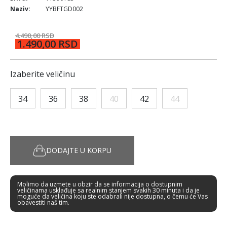
Naziv:
YYBFTGD002
4.490,00 RSD
1.490,00 RSD
Izaberite veličinu
34
36
38
40
42
44
DODAJTE U KORPU
Molimo da uzmete u obzir da se informacija o dostupnim
veličinama usklađuje sa realnim stanjem svakih 30 minuta i da je
moguće da veličina koju ste odabrali nije dostupna, o čemu će Vas
obavestiti naš tim.