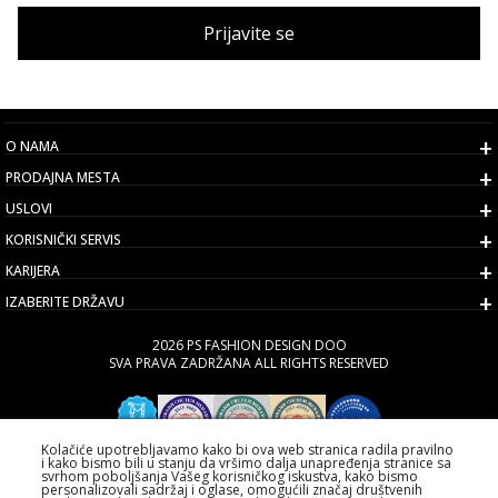
Prijavite se
O NAMA
PRODAJNA MESTA
USLOVI
KORISNIČKI SERVIS
KARIJERA
IZABERITE DRŽAVU
2026 PS FASHION DESIGN DOO
SVA PRAVA ZADRŽANA ALL RIGHTS RESERVED
Kolačiće upotrebljavamo kako bi ova web stranica radila pravilno
i kako bismo bili u stanju da vršimo dalja unapređenja stranice sa
svrhom poboljšanja Vašeg korisničkog iskustva, kako bismo
personalizovali sadržaj i oglase, omogućili značaj društvenih