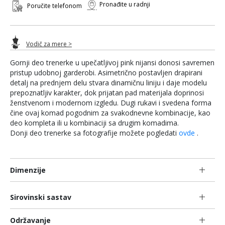
Pronađite u radnji
Poručite telefonom
Vodič za mere >
Gornji deo trenerke u upečatljivoj pink nijansi donosi savremen
pristup udobnoj garderobi. Asimetrično postavljen drapirani
detalj na prednjem delu stvara dinamičnu liniju i daje modelu
prepoznatljiv karakter, dok prijatan pad materijala doprinosi
ženstvenom i modernom izgledu. Dugi rukavi i svedena forma
čine ovaj komad pogodnim za svakodnevne kombinacije, kao
deo kompleta ili u kombinaciji sa drugim komadima.
Donji deo trenerke sa fotografije možete pogledati
ovde
.
Dimenzije
Sirovinski sastav
Održavanje