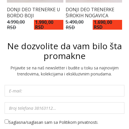
DONJI DEO TRENERKE U
DONJI DEO TRENERKE
D
BORDO BOJI
ŠIROKIH NOGAVICA
Š
4.990,00
5.490,00
5.
1.990,00
1.690,00
RSD
RSD
RSD
RSD
R
Ne dozvolite da vam bilo šta
promakne
Prijavite se na naš newsletter i budite u toku sa najnovijim
trendovima, kolekcijama i ekskluzivnim ponudama.
Saglasna/saglasan sam sa Politikom privatnosti.