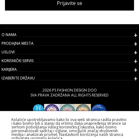
Prijavite se
O NAMA
PRODAJNA MESTA
USLOVI
KORISNIČKI SERVIS
KARIJERA
IZABERITE DRŽAVU
2026 PS FASHION DESIGN DOO
SVA PRAVA ZADRŽANA ALL RIGHTS RESERVED
Kolačiće upotrebljavamo kako bi ova web stranica radila pravilno
i kako bismo bili u stanju da vršimo dalja unapređenja stranice sa
svrhom poboljšanja Vašeg korisničkog iskustva, kako bismo
personalizovali sadržaj i oglase, omogućili značaj društvenih
medija i analizirali promet. Nastavkom korišćenja naših stranica
prihvatate upotrebu kolačića.