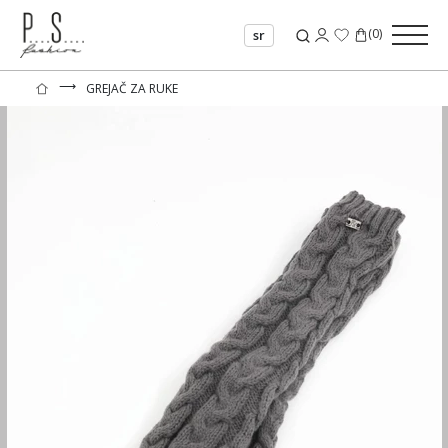
(
0
)
sr
⟶
GREJAČ ZA RUKE