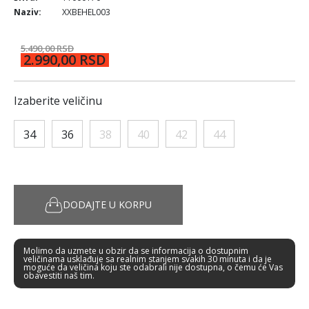
Naziv:
XXBEHEL003
5.490,00 RSD
2.990,00 RSD
Izaberite veličinu
34
36
38
40
42
44
DODAJTE U KORPU
Molimo da uzmete u obzir da se informacija o dostupnim
veličinama usklađuje sa realnim stanjem svakih 30 minuta i da je
moguće da veličina koju ste odabrali nije dostupna, o čemu će Vas
obavestiti naš tim.