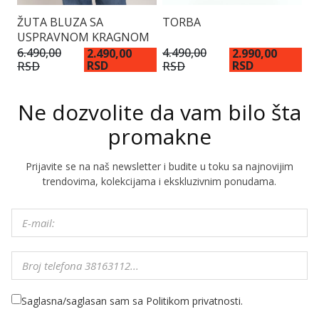
ŽUTA BLUZA SA
TORBA
P
USPRAVNOM KRAGNOM
6.490,00
4.490,00
7.
2.490,00
2.990,00
RSD
RSD
RSD
RSD
R
Ne dozvolite da vam bilo šta
promakne
Prijavite se na naš newsletter i budite u toku sa najnovijim
trendovima, kolekcijama i ekskluzivnim ponudama.
Saglasna/saglasan sam sa Politikom privatnosti.