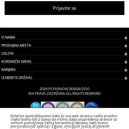
Prijavite se
O NAMA
PRODAJNA MESTA
USLOVI
KORISNIČKI SERVIS
KARIJERA
IZABERITE DRŽAVU
2026 PS FASHION DESIGN DOO
SVA PRAVA ZADRŽANA ALL RIGHTS RESERVED
Kolačiće upotrebljavamo kako bi ova web stranica radila pravilno
i kako bismo bili u stanju da vršimo dalja unapređenja stranice sa
svrhom poboljšanja Vašeg korisničkog iskustva, kako bismo
personalizovali sadržaj i oglase, omogućili značaj društvenih