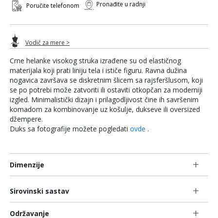
Pronađite u radnji
Poručite telefonom
Vodič za mere >
Crne helanke visokog struka izrađene su od elastičnog
materijala koji prati liniju tela i ističe figuru. Ravna dužina
nogavica završava se diskretnim šlicem sa rajsferšlusom, koji
se po potrebi može zatvoriti ili ostaviti otkopčan za moderniji
izgled. Minimalistički dizajn i prilagodljivost čine ih savršenim
komadom za kombinovanje uz košulje, dukseve ili oversized
džempere.
Duks sa fotografije možete pogledati
ovde
.
Dimenzije
Sirovinski sastav
Održavanje