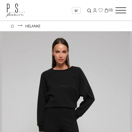
(
0
)
sr
⟶
HELANKE