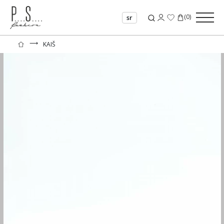
(
0
)
sr
⟶
KAIŠ