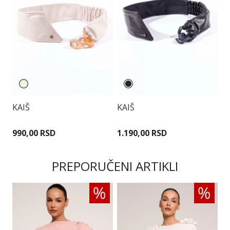
KAIŠ
KAIŠ
K
990,00 RSD
1.190,00 RSD
6
PREPORUČENI ARTIKLI