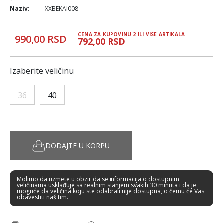
Naziv:
XXBEKAI008
CENA ZA KUPOVINU 2 ILI VISE ARTIKALA
990,00 RSD
792,00 RSD
Izaberite veličinu
36
40
DODAJTE U KORPU
Molimo da uzmete u obzir da se informacija o dostupnim
veličinama usklađuje sa realnim stanjem svakih 30 minuta i da je
moguće da veličina koju ste odabrali nije dostupna, o čemu će Vas
obavestiti naš tim.