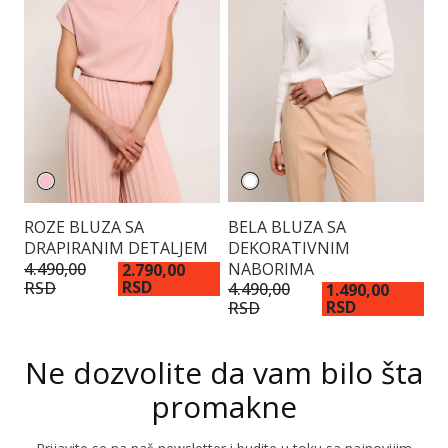
ROZE BLUZA SA
BELA BLUZA SA
T
DRAPIRANIM DETALJEM
DEKORATIVNIM
NABORIMA
4.490,00
3.
2.790,00
RSD
RSD
R
4.490,00
1.490,00
RSD
RSD
Ne dozvolite da vam bilo šta
promakne