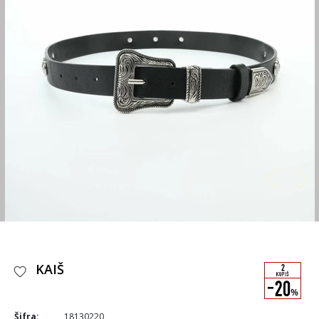
KAIŠ
Šifra:
18130220